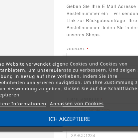
Geben Sie Ihre E-Mail-Adresse
Bestellnummer ein – wir senden
Link zur Rückgabeanfrage. Ihre
Bestellnummer finden Sie in de
unseres Shops.
VORNAME
*
se Website verwendet eigene Cookies und Cookies von
ttanbietern, um unsereDienste zu verbessern. Und zeigen 
NACHNAME
*
bung in Bezug auf Ihre Vorlieben, indem Sie Ihre
ohnheiten analysieren navigation. Um Ihre Zustimmung 
ner Verwendung zu geben, klicken Sie auf die Schaltfläche
eptieren.
E-MAIL-ADRESSE
*
tere Informationen
Anpassen von Cookies
ICH AKZEPTIERE
BESTELLNUMMER
*