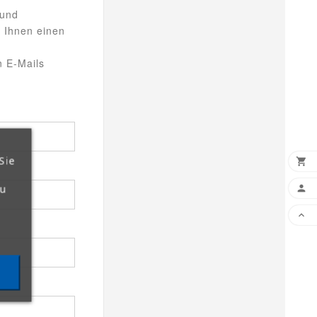
 und
 Ihnen einen
n E-Mails
Sie

zu

