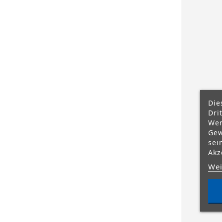
Die
Dri
Wer
Gew
sei
Akz
Wei