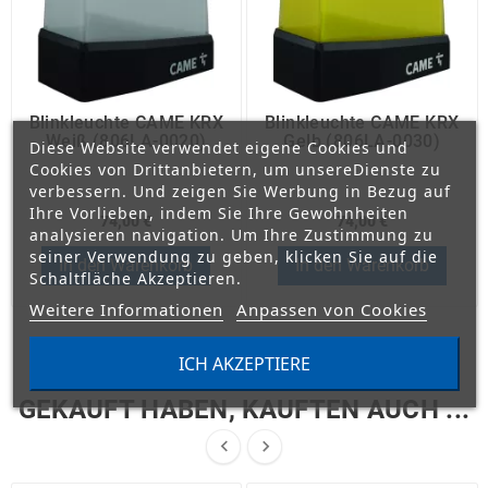
Blinkleuchte CAME KRX
Blinkleuchte CAME KRX
Weiß (806LA-0020)
Gelb (806LA-0030)
Diese Website verwendet eigene Cookies und
Cookies von Drittanbietern, um unsereDienste zu
verbessern. Und zeigen Sie Werbung in Bezug auf
Ihre Vorlieben, indem Sie Ihre Gewohnheiten
74,00 €
74,00 €
analysieren navigation. Um Ihre Zustimmung zu
seiner Verwendung zu geben, klicken Sie auf die
In den Warenkorb
In den Warenkorb
Schaltfläche Akzeptieren.
Weitere Informationen
Anpassen von Cookies
ICH AKZEPTIERE
KUNDEN, DIE DIESEN ARTIKEL
GEKAUFT HABEN, KAUFTEN AUCH ...

