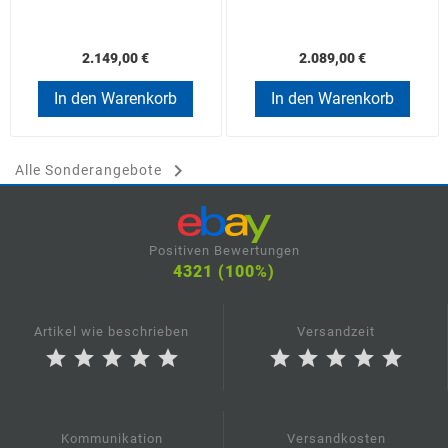
2.149,00 €
2.089,00 €
In den Warenkorb
In den Warenkorb

Alle Sonderangebote
Positiven Bewertungen
4321 (100%)
Artikel wie beschrieben
Versandzeit
star
star
star
star
star
star
star
star
star
star
Kommunikation
Versandkosten