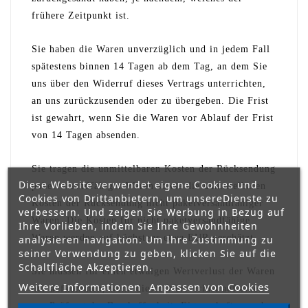
frühere Zeitpunkt ist.
Sie haben die Waren unverzüglich und in jedem Fall
spätestens binnen 14 Tagen ab dem Tag, an dem Sie
uns über den Widerruf dieses Vertrags unterrichten,
an uns
zurückzusenden oder zu übergeben. Die Frist
ist gewahrt, wenn Sie die Waren vor Ablauf der Frist
von 14 Tagen absenden.
Sie tragen die unmittelbaren Kosten der Rücksendung
Diese Website verwendet eigene Cookies und
paketversandfähiger Waren sowie die unmittelbaren
Cookies von Drittanbietern, um unsereDienste zu
Kosten der Rücksendung nicht paketversandfähiger
verbessern. Und zeigen Sie Werbung in Bezug auf
Waren.
Die Kosten für nicht paketversandfähige
Ihre Vorlieben, indem Sie Ihre Gewohnheiten
Waren werden auf höchstens etwa EUR geschätzt.
analysieren navigation. Um Ihre Zustimmung zu
seiner Verwendung zu geben, klicken Sie auf die
Schaltfläche Akzeptieren.
Sie müssen für einen etwaigen Wertverlust der Waren
Weitere Informationen
Anpassen von Cookies
nur aufkommen, wenn dieser Wertverlust auf einen
zur Prüfung der Beschaffenheit, Eigenschaften und