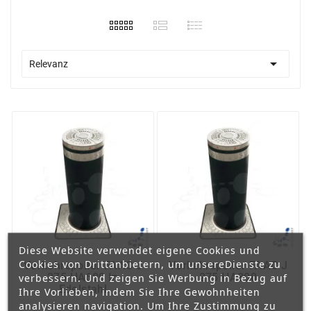

Relevanz
Diese Website verwendet eigene Cookies und
Cookies von Drittanbietern, um unsereDienste zu
Verkehrspoller FAAC J
Verkehrspoller FAAC J
275 HA600 In
275 HA800
verbessern. Und zeigen Sie Werbung in Bezug auf
Edelstahl
Ihre Vorlieben, indem Sie Ihre Gewohnheiten
analysieren navigation. Um Ihre Zustimmung zu