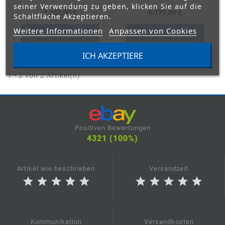
seiner Verwendung zu geben, klicken Sie auf die
7.257,00 €
6.777,00 €
Schaltfläche Akzeptieren.
Weitere Informationen
Anpassen von Cookies
In den Warenkorb
In den Warenkorb
ICH AKZEPTIERE
1 - 2 von 2 Artikel(n)
Positiven Bewertungen
4321 (100%)
Artikel wie beschrieben
Versandzeit
star
star
star
star
star
star
star
star
star
star
Kommunikation
Versandkosten