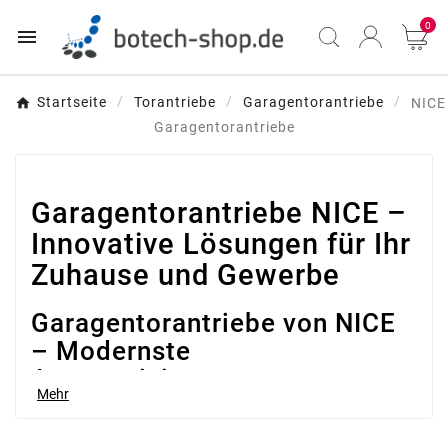
0

Startseite
Torantriebe
Garagentorantriebe
NICE
Garagentorantriebe
Garagentorantriebe NICE –
Innovative Lösungen für Ihr
Zuhause und Gewerbe
Garagentorantriebe von NICE
– Modernste
Automatisierungssysteme
Mehr
Das Unternehmen NICE ist ein weltweit führender
Hersteller von Hausautomationssystemen und bietet