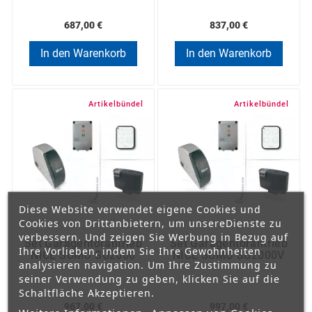
langlebig
687,00 €
837,00 €
Der Garagentorantrieb NICE SOON eignet sich für
Sektionaltore.
In den Warenkorb
In den Warenkorb
Artikelbündel
Artikelbündel
Diese Website verwendet eigene Cookies und
Cookies von Drittanbietern, um unsereDienste zu
verbessern. Und zeigen Sie Werbung in Bezug auf
Set Garagentorantrieb
Set Garagentorantrieb
Ihre Vorlieben, indem Sie Ihre Gewohnheiten
NICE SUMO SU2000
NICE SUMO SU2000V
analysieren navigation. Um Ihre Zustimmung zu
seiner Verwendung zu geben, klicken Sie auf die
Schaltfläche Akzeptieren.
967,00 €
997,00 €