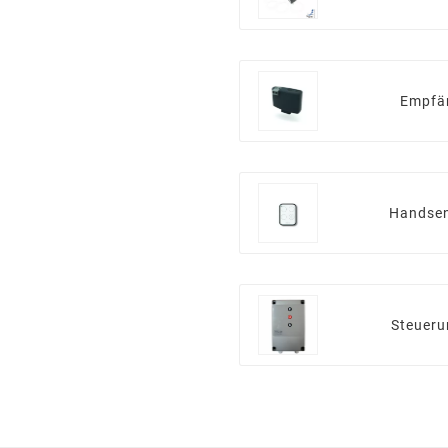
Empfä
Handsen
Steuer