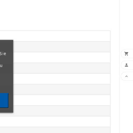
Sie

zu

