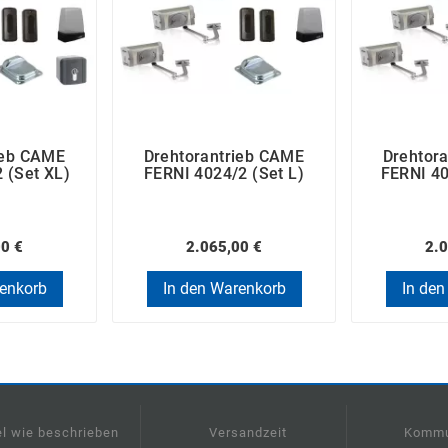
ieb CAME
Drehtorantrieb CAME
Drehtor
 (Set XL)
FERNI 4024/2 (Set L)
FERNI 40
00 €
2.065,00 €
2.0
renkorb
In den Warenkorb
In den
el wie beschrieben
Versandzeit
Kommu