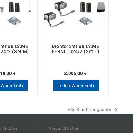
antrieb CAME
Drehtorantrieb CAME
Dreh
24/2 (Set M)
FERNI 1024/2 (Set L)
FAST
18,00 €
2.005,00 €
 Warenkorb
In den Warenkorb
In

Alle Sonderangebote
nikation
Versandkosten