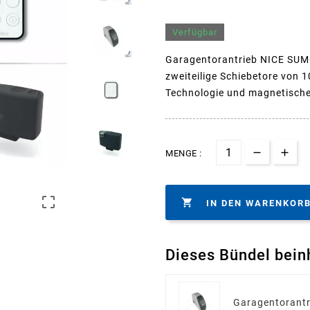
Verfügbar
Garagentorantrieb NICE SUMO
zweiteilige Schiebetore von 
Technologie und magnetischem
MENGE :


IN DEN WARENKOR
Dieses Bündel bein
Garagentorant