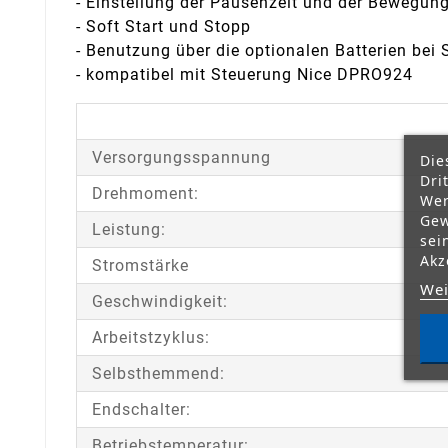
- Einstellung der Pausenzeit und der Bewegun
- Soft Start und Stopp
- Benutzung über die optionalen Batterien bei 
- kompatibel mit Steuerung Nice DPRO924
Versorgungsspannung
Die
Dri
Drehmoment:
Wer
Gew
Leistung:
sei
Akz
Stromstärke
Wei
Geschwindigkeit:
Arbeitstzyklus:
Selbsthemmend:
Endschalter:
Betriebstemperatur: