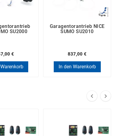
gentorantrieb
Garagentorantrieb NICE
Set 
UMO SU2000
SUMO SU2010
NICE
7,00 €
837,00 €
 Warenkorb
In den Warenkorb
In

