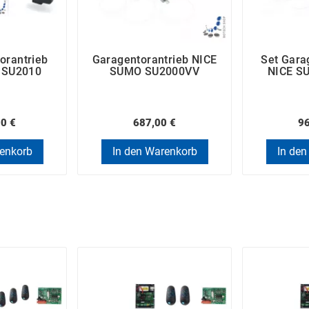
orantrieb
Garagentorantrieb NICE
Set Gara
 SU2010
SUMO SU2000VV
NICE S
00 €
687,00 €
96
renkorb
In den Warenkorb
In den