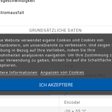
gsgeschwindigkeit
Stromausfall
GRUNDSÄTZLICHE DATEN:
24 V
se Website verwendet eigene Cookies und Cookies von
ttanbietern, um unsereDienste zu verbessern. Und zeigen 
120 Nm
bung in Bezug auf Ihre Vorlieben, indem Sie Ihre
ohnheiten analysieren navigation. Um Ihre Zustimmung 
500 W
ner Verwendung zu geben, klicken Sie auf die Schaltfläche
eptieren.
13 A
tere Informationen
Anpassen von Cookies
23,5 Drehungen/Min
ICH AKZEPTIERE
50 %
ja
Encoder
-20 + 55 °C