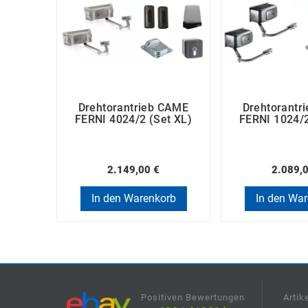
Drehtorantrieb CAME
Drehtorantr
FERNI 4024/2 (Set XL)
FERNI 1024/2
2.149,00 €
2.089,
In den Warenkorb
In den Wa
Positiven Bewertungen
Artik