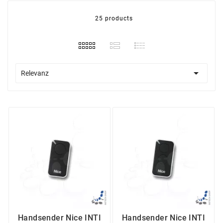
PLANOTIME) sowie Alarmanlagen und weitere
25 products
Systeme.
NICE Fernbedienungen –
Modelle und
Einsatzmöglichkeiten

Relevanz
Die Fernbedienungen Nice bieten vielseitige
Möglichkeiten für die Steuerung von
Automatisierungen. Nachfolgend finden Sie eine
Übersicht der wichtigsten Modelle und ihrer
Anwendungsmöglichkeiten:
NICE Era One –
Benutzerfreundliche
Steuerungslösungen
Era One:
Modelle wie ON1E und ON2E sind
kompatibel mit dem FLOR-System und bieten eine
einfache Steuerung für Tore und andere
Handsender Nice INTI
Handsender Nice INTI
Automatisierungen.