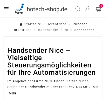
0

Startseite
Torantriebe
Zubehör
Torantriebe
Handsender
NICE Handsender
Handsender Nice –
Vielseitige
Steuerungsmöglichkeiten
für Ihre Automatisierungen
Im Angebot der Firma NICE finden Sie zahlreiche
Serien der Handsender mit der Frequenz 433 MHz. Mit
den Handsendern Nice können Sie nicht nur
Mehr
Torantriebe (z.B. Serie FLOR, FLO, SMILO) steuern,
sondern auch Jalousien (z.B. Serie ERA, MINIWAY,