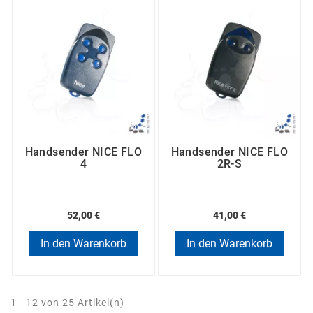
Handsender NICE FLO
Handsender NICE FLO
4
2R-S
52,00 €
41,00 €
In den Warenkorb
In den Warenkorb
1 - 12 von 25 Artikel(n)