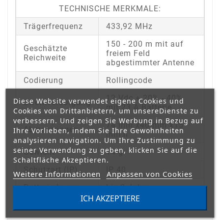
TECHNISCHE MERKMALE:
Trägerfrequenz
433,92 MHz
150 - 200 m mit auf
Geschätzte
freiem Feld
Reichweite
abgestimmter Antenne
Codierung
Rollingcode
12 Vdc + 20% - 40%
Diese Website verwendet eigene Cookies und
Stromversorgung
mit 23 A Batterie
Cookies von Drittanbietern, um unsereDienste zu
verbessern. Und zeigen Sie Werbung in Bezug auf
74 mm x40 mm x15
Abmessungen
Ihre Vorlieben, indem Sie Ihre Gewohnheiten
mm h
analysieren navigation. Um Ihre Zustimmung zu
seiner Verwendung zu geben, klicken Sie auf die
Gewicht
14 g
Schaltfläche Akzeptieren.
Schutzart (IP)
IP 40
Weitere Informationen
Anpassen von Cookies
Batteriedauer
bis 2 Jahre
ICH AKZEPTIERE