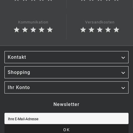
Kommunikation
Versandkosten
star
star
star
star
star
star
star
star
star
star

Kontakt

Shopping

Ihr Konto
Newsletter
OK