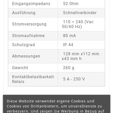
Eingangsimpedanz
52 Ohm
Ausführung
Schnellverbinder
110 ÷ 240 (Vac
Stromversorgung
50/60 Hz)
Stromaufnahme
80 mA
Schutzgrad
IP 44
128 mm x112 mm
Abmessungen
x43 mm h
Gewicht
260 g
Kontaktbelastbarkeit
5 A - 250 V
Relais
Diese Website verwendet eigene Cookies und
Cookies von Drittanbietern, um unsereDienste zu
verbessern. Und zeigen Sie Werbung in Bezug auf