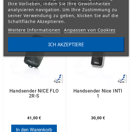
PASSENDES ZUBEHÖR
Ihre Vorlieben, indem Sie Ihre Gewohnheiten
analysieren navigation. Um Ihre Zustimmung zu


seiner Verwendung zu geben, klicken Sie auf die
Schaltfläche Akzeptieren.
Weitere Informationen
Anpassen von Cookies
ICH AKZEPTIERE
Handsender NICE FLO
Handsender Nice INTI
2R-S
1
41,00 €
30,00 €
In den Warenkorb