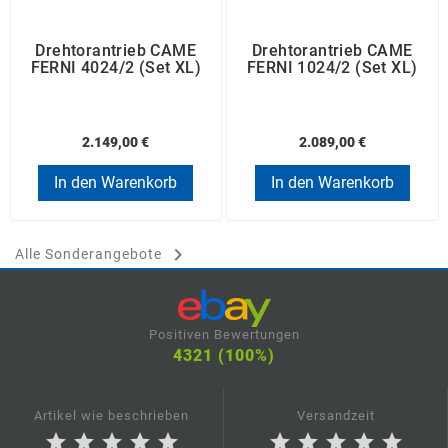
Drehtorantrieb CAME
Drehtorantrieb CAME
FERNI 4024/2 (Set XL)
FERNI 1024/2 (Set XL)
2.149,00 €
2.089,00 €
In den Warenkorb
In den Warenkorb

Alle Sonderangebote
Positiven Bewertungen
4321 (100%)
Artikel wie beschrieben
Versandzeit
star
star
star
star
star
star
star
star
star
star