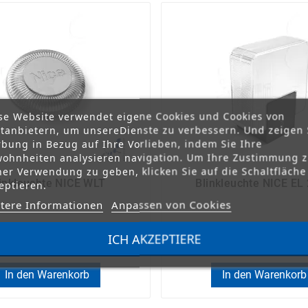
se Website verwendet eigene Cookies und Cookies von
ttanbietern, um unsereDienste zu verbessern. Und zeigen 
bung in Bezug auf Ihre Vorlieben, indem Sie Ihre
ohnheiten analysieren navigation. Um Ihre Zustimmung 
ner Verwendung zu geben, klicken Sie auf die Schaltfläche
inkleuchte NICE WLT
Blinkleuchte NICE EL
eptieren.
tere Informationen
Anpassen von Cookies
ICH AKZEPTIERE
52,00 €
63,00 €
In den Warenkorb
In den Warenkorb