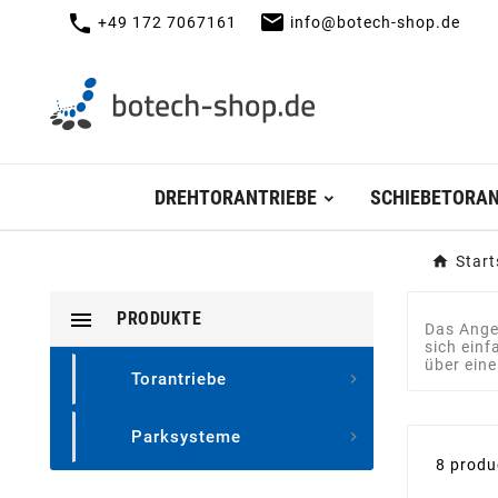
mail
call
+49 172 7067161
info@botech-shop.de
DREHTORANTRIEBE
SCHIEBETORAN
Start

PRODUKTE
Das Angeb
sich ein
über ein
Torantriebe

Parksysteme

8 produ