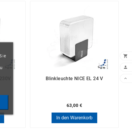
Sie

zu

 230V
Blinkleuchte NICE EL 24 V

63,00 €
In den Warenkorb