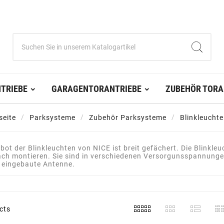
TRIEBE
GARAGENTORANTRIEBE
ZUBEHÖR TORA
seite
Parksysteme
Zubehör Parksysteme
Blinkleuchte
ot der Blinkleuchten von NICE ist breit gefächert. Die Blinkle
fach montieren. Sie sind in verschiedenen Versorgunsspannunge
e eingebaute Antenne.
cts