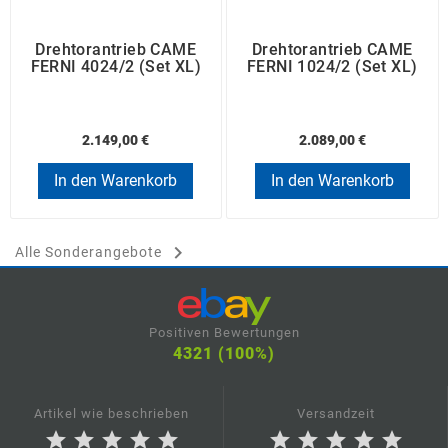
Drehtorantrieb CAME
Drehtorantrieb CAME
FERNI 4024/2 (Set XL)
FERNI 1024/2 (Set XL)
2.149,00 €
2.089,00 €
In den Warenkorb
In den Warenkorb

Alle Sonderangebote
Positiven Bewertungen
4321 (100%)
Artikel wie beschrieben
Versandzeit
star
star
star
star
star
star
star
star
star
star