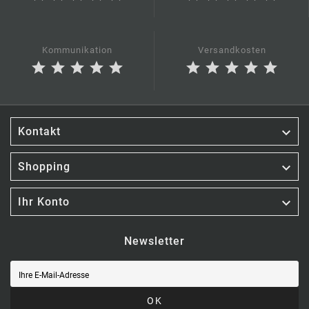
Kommunikation
Versandkosten
star
star
star
star
star
star
star
star
star
star

Kontakt

Shopping

Ihr Konto
Newsletter
OK