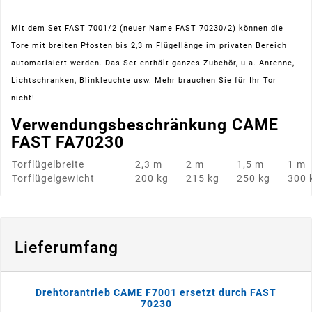
Mit dem Set FAST 7001/2 (neuer Name FAST 70230/2) können die
Tore mit breiten Pfosten bis 2,3 m Flügellänge im privaten Bereich
automatisiert werden. Das Set enthält ganzes Zubehör, u.a. Antenne,
Lichtschranken, Blinkleuchte usw. Mehr brauchen Sie für Ihr Tor
nicht!
Verwendungsbeschränkung CAME
FAST FA70230
Torflügelbreite
2,3 m
2 m
1,5 m
1 m
Torflügelgewicht
200 kg
215 kg
250 kg
300 
Lieferumfang
Drehtorantrieb CAME F7001 ersetzt durch FAST
70230