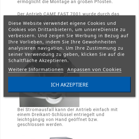
ermöglicht die Montage an großen Pfosten.
Der Antrieb CAME FAST 7001 wurde durch das
Model
CAME FAST 70230
ersetzt. Die
Diese Website verwendet eigene Cookies und
Cookies von Drittanbietern, um unsereDienste zu
Parameter des Antriebes bleiben gleich. Es hat
verbessern. Und zeigen Sie Werbung in Bezug auf
sich nur das Gehäuse geändert.
Ihre Vorlieben, indem Sie Ihre Gewohnheiten
analysieren navigation. Um Ihre Zustimmung zu
seiner Verwendung zu geben, klicken Sie auf die
Schaltfläche Akzeptieren.
Weitere Informationen
Anpassen von Cookies
ICH AKZEPTIERE
Bei Stromausfall kann der Antrieb einfach mit
einem Dreikant-Schlüssel entriegelt und
leichtgängig von Hand geöffnet bzw.
geschlossen werden.