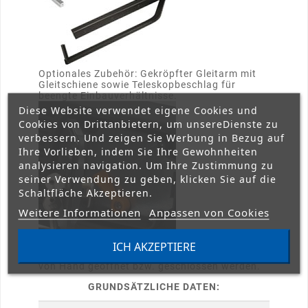
Optionales Zubehör: Gekröpfter Gleitarm mit
Gleitschiene sowie Teleskopbeschlag für
beengte Einbauverhältnisse.
Diese Website verwendet eigene Cookies und
Cookies von Drittanbietern, um unsereDienste zu
verbessern. Und zeigen Sie Werbung in Bezug auf
Ihre Vorlieben, indem Sie Ihre Gewohnheiten
analysieren navigation. Um Ihre Zustimmung zu
seiner Verwendung zu geben, klicken Sie auf die
Schaltfläche Akzeptieren.
Weitere Informationen
Anpassen von Cookies
Bei Stromausfall kann der Antrieb einfach mit
ICH AKZEPTIERE
einem Schlüssel entriegelt und leichtgängig
von Hand geöffnet bzw. geschlossen werden.
GRUNDSÄTZLICHE DATEN: