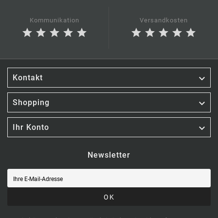
Kommunikation
Versandkosten
star
star
star
star
star
star
star
star
star
star

Kontakt

Shopping

Ihr Konto
Newsletter
OK