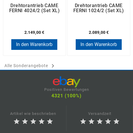
Drehtorantrieb CAME
Drehtorantrieb CAME
FERNI 4024/2 (Set XL)
FERNI 1024/2 (Set XL)
2.149,00 €
2.089,00 €
In den Warenkorb
In den Warenkorb

Alle Sonderangebote
Positiven Bewertungen
4321 (100%)
Artikel wie beschrieben
Versandzeit
star
star
star
star
star
star
star
star
star
star