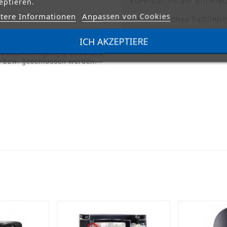
Vorwarnzeit der Blinkle
eptieren.
tere Informationen
Anpassen von Cookies
Automatisches Schließe
mausfall kann der Antrieb
ICH AKZEPTIERE
mit einem Schlüssel
lt und leichtgängig von Hand
t bzw. geschlossen werden.