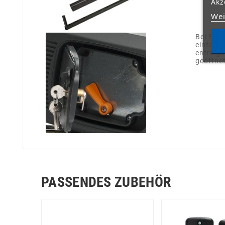
Akz
Wei
Bei Stro
einfach 
entriege
geöffne
PASSENDES ZUBEHÖR