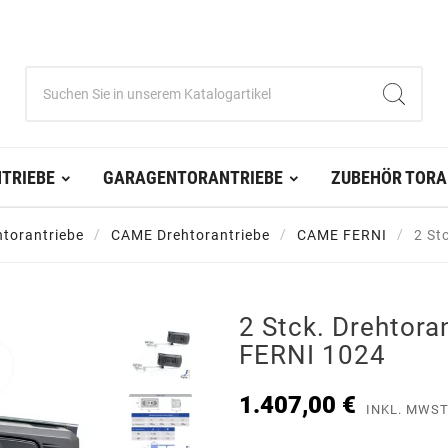
TRIEBE
GARAGENTORANTRIEBE
ZUBEHÖR TORA
htorantriebe
CAME Drehtorantriebe
CAME FERNI
2 St
2 Stck. Drehtor
FERNI 1024
1.407,00 €
INKL. MWST