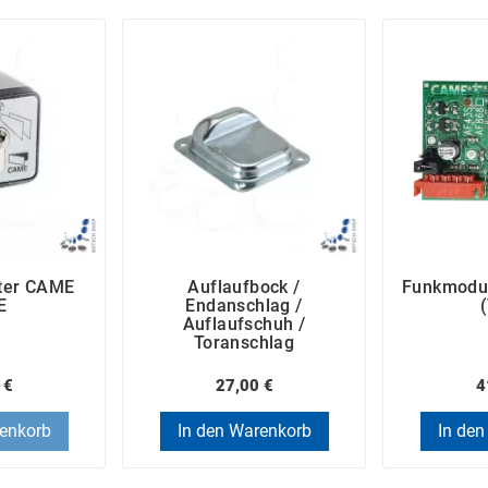
ster CAME
Auflaufbock /
Funkmodu
E
Endanschlag /
Auflaufschuh /
Toranschlag
 €
27,00 €
4
renkorb
In den Warenkorb
In den