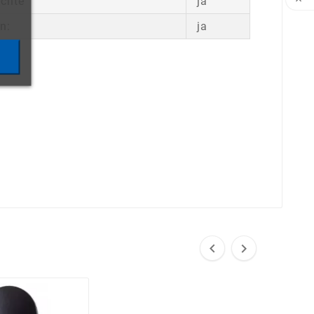
uchte
ja

n:
ja

