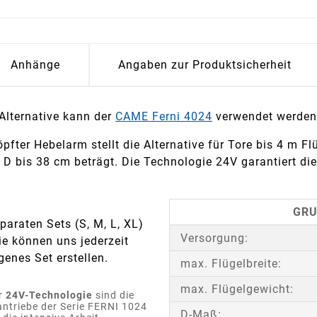
Anhänge
Angaben zur Produktsicherheit
 Alternative kann der
CAME Ferni 4024
verwendet werden
ter Hebelarm stellt die Alternative für Tore bis 4 m Flüg
D bis 38 cm beträgt. Die Technologie 24V garantiert die
GRU
araten Sets (S, M, L, XL)
Versorgung:
ie können uns jederzeit
genes Set erstellen.
max. Flügelbreite:
max. Flügelgewicht:
r
24V-Technologie
sind die
antriebe der Serie FERNI 1024
D-Maß: