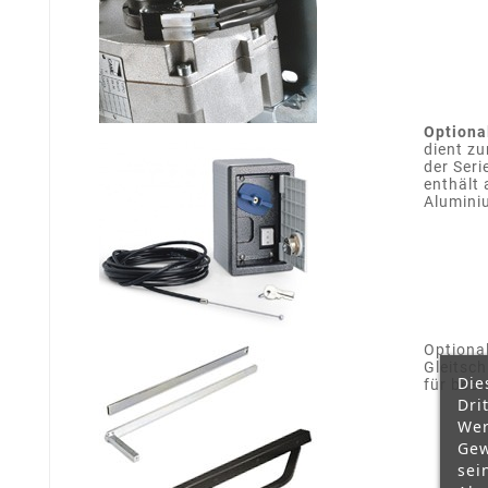
Optiona
dient zu
der Ser
enthält
Alumini
Optional
Gleitsc
Die
für been
Dri
Wer
Gew
sei