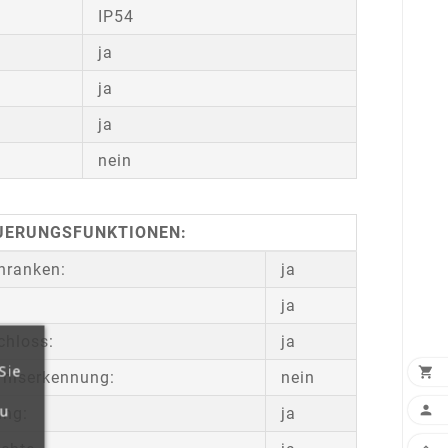
IP54
ja
ja
ja
nein
UERUNGSFUNKTIONEN:
chranken:
ja
ja
chloss:
ja
Sie

rniserkennung:
nein
zu

ung:
ja