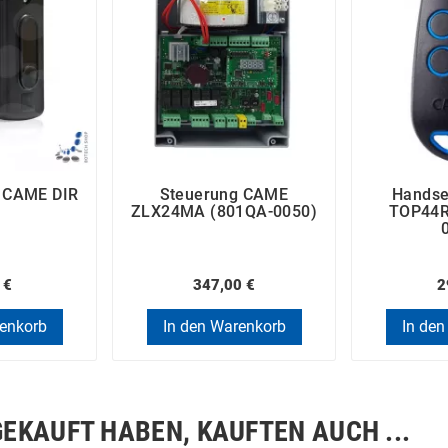
e CAME DIR
Steuerung CAME
Hands
ZLX24MA (801QA-0050)
TOP44R
 €
347,00 €
2
renkorb
In den Warenkorb
In den
GEKAUFT HABEN, KAUFTEN AUCH ...