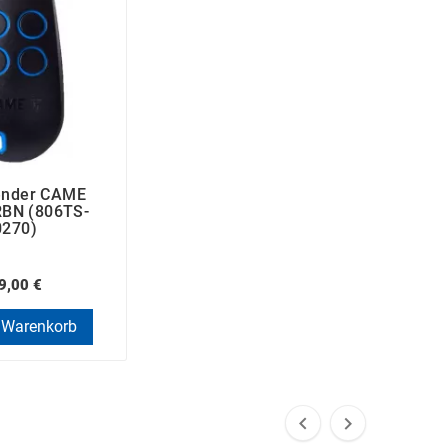
ender CAME
BN (806TS-
0270)
9,00 €
 Warenkorb

