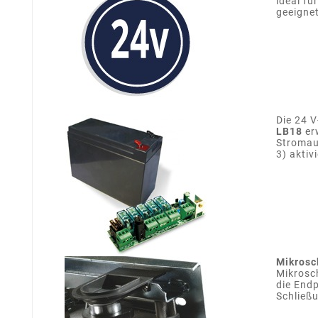
ideal fü
geeignet
Die 24 V
LB18
er
Stromaus
3) aktivi
Mikrosc
Mikrosc
die End
Schließu