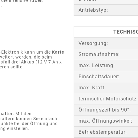
r die intensive Arbeit
.
Antriebstyp:
TECHNISC
Versorgung:
-Elektronik kann um die
Karte
Stromaufnahme:
weitert werden, die beim
fall drei Akkus (12 V 7 Ah x
max. Leistung:
eren sollte.
Einschaltsdauer:
max. Kraft
termischer Motorschutz
Öffnungszeit bis 90°:
halter.
Mit den
haltern können Sie einfach
max. Öffnungswinkel:
punkte bei der Öffnung und
ng einstellen.
Betriebstemperatur: