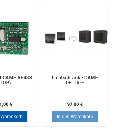
l CAME AF43S
Lichtschranke CAME
Steue
(TOP)
DELTA-E
1,00 €
97,00 €
 Warenkorb
In den Warenkorb