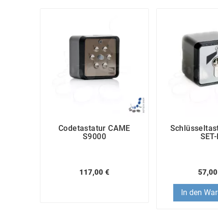
Codetastatur CAME
Schlüsselta
S9000
SET-
117,00 €
57,00
In den Wa