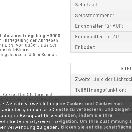
Schutzart:
Selbsthemmend:
Endschalter für AUF:
l: Außenentriegelung H3000
Endschalter für ZU:
r Entriegelung der Antrieben
ie FERNI von außen. Das Set
Enkoder:
 abschließbares
umgehäuse und 5 m Schnur.
STE
Zweite Linie der Lichts
Teilöffnungsfunktion:
: Gekröpfter Gleitarm mit
hiene sowie Teleskopbeschlag
Anschluss vom Elektros
se Website verwendet eigene Cookies und Cookies von
gte Einbauverhältnisse.
ttanbietern, um unsereDienste zu verbessern. Und zeigen 
Amperometrische Hinde
bung in Bezug auf Ihre Vorlieben, indem Sie Ihre
ohnheiten analysieren navigation. Um Ihre Zustimmung 
Individuelle Zeiteinstell
ner Verwendung zu geben, klicken Sie auf die Schaltfläche