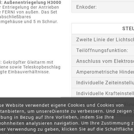
l: Außenentriegelung H3000
Enkoder:
r Entriegelung der Antrieben
ie FERNI von außen. Das Set
 abschließbares
umgehäuse und 5 m Schnur.
STE
Zweite Linie der Lichts
Teilöffnungsfunktion:
Anschluss vom Elektros
: Gekröpfter Gleitarm mit
hiene sowie Teleskopbeschlag
Amperometrische Hinde
gte Einbauverhältnisse.
Individuelle Zeiteinstell
Individuelle Krafteinstel
Vorwarnzeit der Blinkle
se Website verwendet eigene Cookies und Cookies von
ttanbietern, um unsereDienste zu verbessern. Und zeigen 
Automatisches Schließe
bung in Bezug auf Ihre Vorlieben, indem Sie Ihre
mausfall kann der Antrieb
ohnheiten analysieren navigation. Um Ihre Zustimmung 
Soft-Start / Soft-Stop:
mit einem Schlüssel
ner Verwendung zu geben, klicken Sie auf die Schaltfläche
lt und leichtgängig von Hand