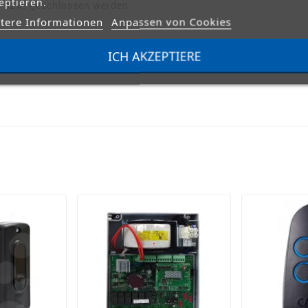
eptieren.
t bzw. geschlossen werden.
tere Informationen
Anpassen von Cookies
ICH AKZEPTIERE