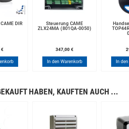
e CAME DIR
Steuerung CAME
Hands
ZLX24MA (801QA-0050)
TOP44R
 €
347,00 €
2
renkorb
In den Warenkorb
In den
GEKAUFT HABEN, KAUFTEN AUCH ...