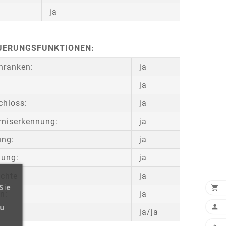
ja
UERUNGSFUNKTIONEN:
chranken:
ja
ja
chloss:
ja
rniserkennung:
ja
ung:
ja
lung:
ja
uchte
ja
Sie

n:
ja
zu

ja/ja