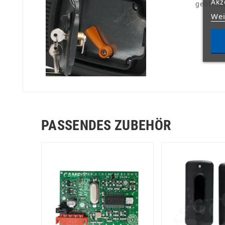
Akz
geöffne
Wei
PASSENDES ZUBEHÖR