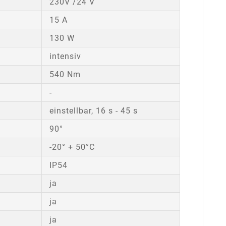
230V /24 V
15 A
130 W
intensiv
540 Nm
-
einstellbar, 16 s - 45 s
90°
-20° + 50°C
IP54
ja
ja
ja