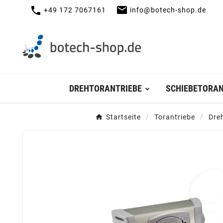
mail
call
+49 172 7067161
info@botech-shop.de
DREHTORANTRIEBE
SCHIEBETORAN
Startseite
Torantriebe
Dre