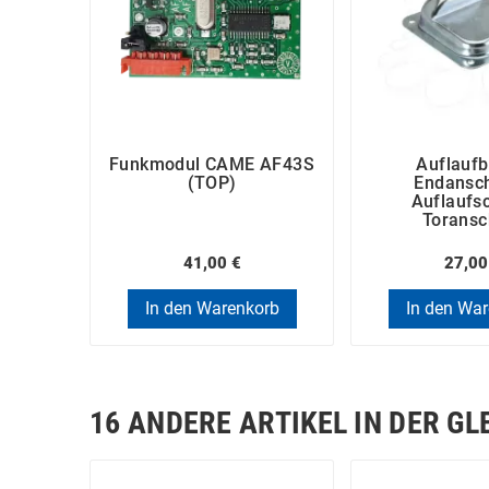
Funkmodul CAME AF43S
Auflaufb
(TOP)
Endansch
Auflaufs
Toransc
41,00 €
27,00
In den Warenkorb
In den Wa
16 ANDERE ARTIKEL IN DER GL