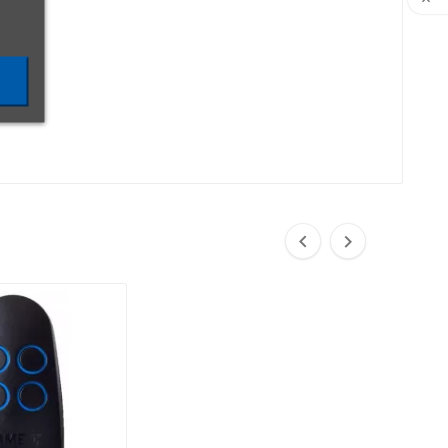


