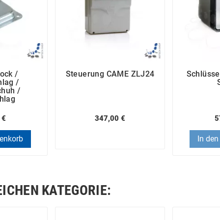
ock /
Steuerung CAME ZLJ24
Schlüsse
lag /
chuh /
hlag
 €
347,00 €
5
renkorb
In den
EICHEN KATEGORIE: