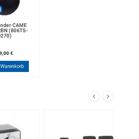
ender CAME
BN (806TS-
0270)
9,00 €
 Warenkorb

