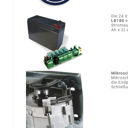
Die 24 V
LB180
e
Stromaus
Ah x 2) 
Mikrosc
Mikrosc
die End
Schließu