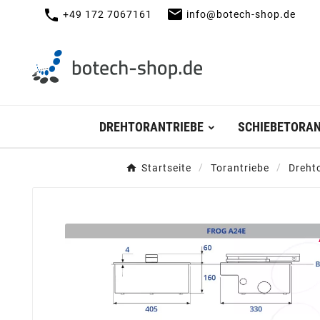
mail
call
+49 172 7067161
info@botech-shop.de
DREHTORANTRIEBE
SCHIEBETORAN
Startseite
Torantriebe
Dreht