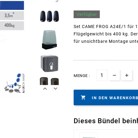
Verfügbar
Set CAME FROG A24E/1 für 1-f
Flügelgewicht bis 400 kg. De
für unsichtbare Montage unte
MENGE :




IN DEN WARENKOR
Dieses Bündel bein