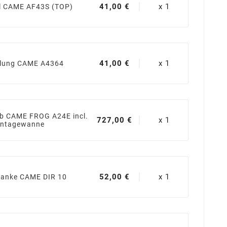
41,00 €
x 1
 CAME AF43S (TOP)
41,00 €
x 1
elung CAME A4364
eb CAME FROG A24E incl.
727,00 €
x 1
ntagewanne
52,00 €
x 1
ranke CAME DIR 10