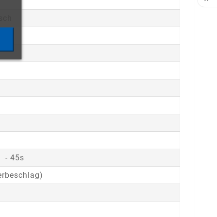

sch
s - 45s
erbeschlag)