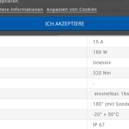
unbeschränkt
eptieren.
tere Informationen
Anpassen von Cookies
elektromechani
TECHNISCHE ANTRIEBSDATEN:
ICH AKZEPTIERE
230 V / 24 V
15 A
180 W
intensiv
320 Nm
-
einstellbar, 16
180° (mit Sond
-20° + 50°C
IP 67