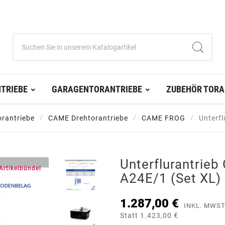
TRIEBE
GARAGENTORANTRIEBE
ZUBEHÖR TORA
orantriebe
CAME Drehtorantriebe
CAME FROG
Unterf
Unterflurantrie
Artikelbündel
A24E/1 (Set XL)
1.287,00 €
INKL. MWST
Statt 1.423,00 €