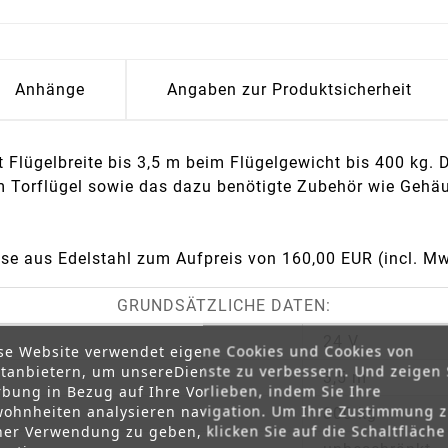
Anhänge
Angaben zur Produktsicherheit
Flügelbreite bis 3,5 m beim Flügelgewicht bis 400 kg. D
 Torflügel sowie das dazu benötigte Zubehör wie Gehäu
se aus Edelstahl zum Aufpreis von 160,00 EUR (incl. Mw
GRUNDSÄTZLICHE DATEN:
24 V
se Website verwendet eigene Cookies und Cookies von
ttanbietern, um unsereDienste zu verbessern. Und zeigen 
3,5 m
bung in Bezug auf Ihre Vorlieben, indem Sie Ihre
ohnheiten analysieren navigation. Um Ihre Zustimmung 
800 kg
ner Verwendung zu geben, klicken Sie auf die Schaltfläche