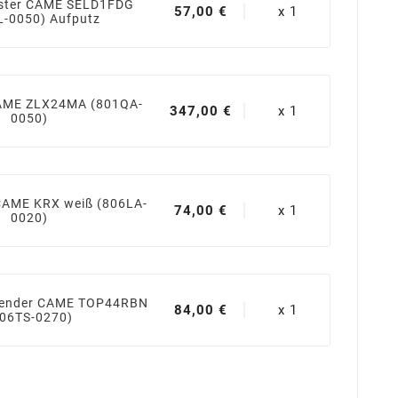
aster CAME SELD1FDG
57,00 €
x 1
L-0050) Aufputz
AME ZLX24MA (801QA-
347,00 €
x 1
0050)
 CAME KRX weiß (806LA-
74,00 €
x 1
0020)
sender CAME TOP44RBN
84,00 €
x 1
806TS-0270)