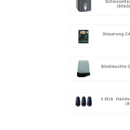
Schlüsselt
(806S
Steuerung C
Blinkleuchte
3 Stck. Hand
(