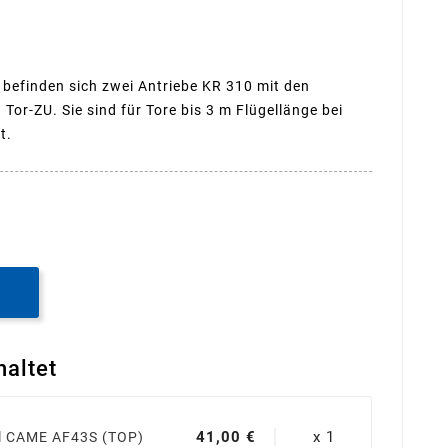
efinden sich zwei Antriebe KR 310 mit den
Tor-ZU. Sie sind für Tore bis 3 m Flügellänge bei
t.
B
haltet
41,00 €
x 1
 CAME AF43S (TOP)