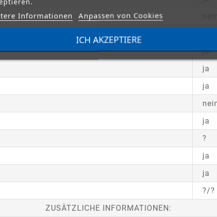
eptieren.
tere Informationen
Anpassen von Cookies
nei
STEUERUNGSFUNKTIONEN:
ICH AKZEPTIERE
ja
ja
ja
nei
ja
?
ja
ja
?/?
ZUSÄTZLICHE INFORMATIONEN: