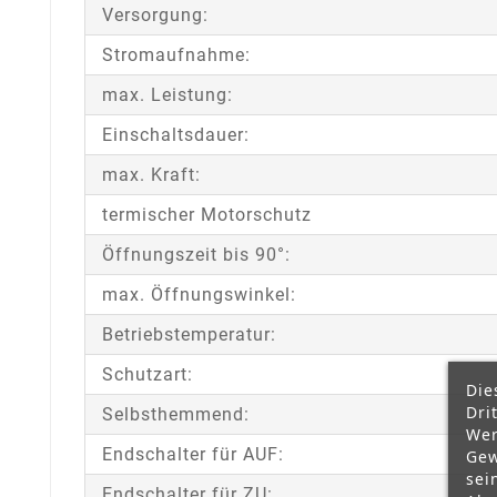
Versorgung:
Stromaufnahme:
max. Leistung:
Einschaltsdauer:
max. Kraft:
termischer Motorschutz
Öffnungszeit bis 90°:
max. Öffnungswinkel:
Betriebstemperatur:
Schutzart:
Die
Dri
Selbsthemmend:
Wer
Endschalter für AUF:
Gew
sei
Endschalter für ZU: