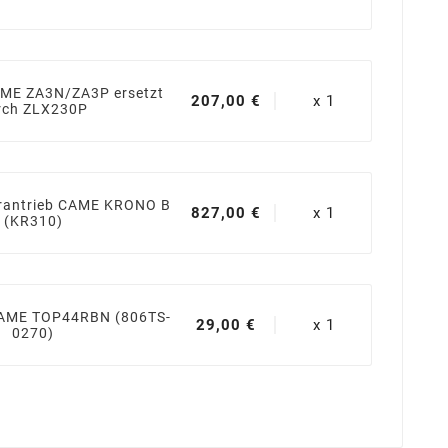
AME ZA3N/ZA3P ersetzt
207,00 €
x 1
rch ZLX230P
orantrieb CAME KRONO B
827,00 €
x 1
(KR310)
AME TOP44RBN (806TS-
29,00 €
x 1
0270)