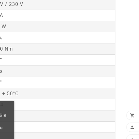
V / 230 V
 A
 W
%
0 Nm
°
 s
0°
 + 50°C
54
Sie

zu
