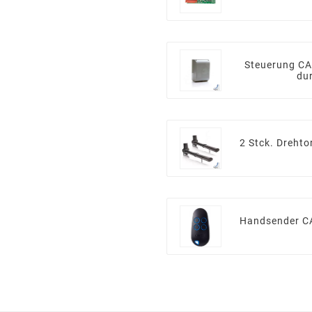
Steuerung C
du
2 Stck. Dreht
Handsender C