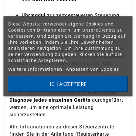
Uhrmodul
zur zeitgesteuerten Steuerung
Diese Website verwendet eigene Cookies und
Cookies von Drittanbietern, um unsereDienste zu
verbessern. Und zeigen Sie Werbung in Bezug auf
Das ZLB24-Steuergerät ist mit der
CXN-BUS-
Ihre Vorlieben, indem Sie Ihre Gewohnheiten
analysieren navigation. Um Ihre Zustimmung zu
Technologie
ausgestattet, die Ihnen ermöglicht,
seiner Verwendung zu geben, klicken Sie auf die
den Installationsprozess mit dem
CXN-Zubehör
Schaltfläche Akzeptieren.
deutlich zu vereinfachen. Dieses CXN-BUS-
Weitere Informationen
Anpassen von Cookies
Zubehör sorgt für eine
schnellere und
einfachere Einrichtung
, wobei jedes Gerät nach
ICH AKZEPTIERE
der Installation problemlos konfiguriert werden
kann. Darüber hinaus kann eine
vollständige
Diagnose jedes einzelnen Geräts
durchgeführt
werden, um eine optimale Leistung
sicherzustellen.
Alle Informationen zu dieser Steuerzentrale
finden Sie in der Anleitung (Registerkarte