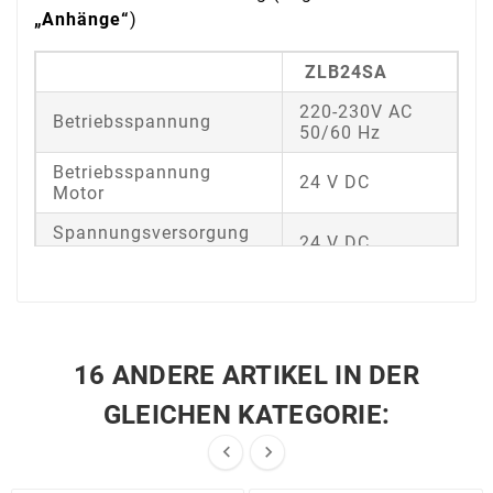
„Anhänge“
)
ZLB24SA
220-230V AC
Betriebsspannung
50/60 Hz
Betriebsspannung
24 V DC
Motor
Spannungsversorgung
24 V DC
Steuerung
Farbe
RAL 7040
Betriebstemperatur
-20 ÷ +55 °C
16 ANDERE ARTIKEL IN DER
Schutzart
IP 54
GLEICHEN KATEGORIE:
Gewicht
4 kg

