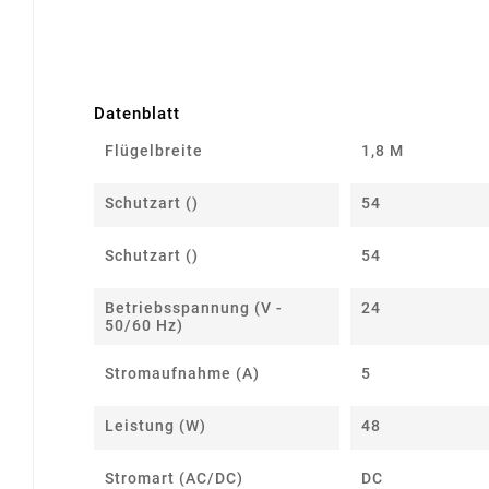
Datenblatt
Flügelbreite
1,8 M
Schutzart ()
54
Schutzart ()
54
Betriebsspannung (V -
24
50/60 Hz)
Stromaufnahme (A)
5
Leistung (W)
48
Stromart (AC/DC)
DC