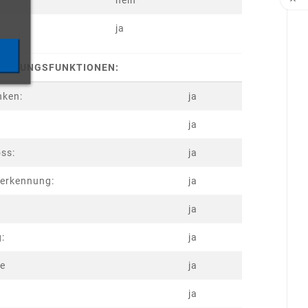

nein
ja
UERUNGSFUNKTIONEN:
nken:
ja
ja
ss:
ja
serkennung:
ja
ja
g:
ja
te
ja
ja