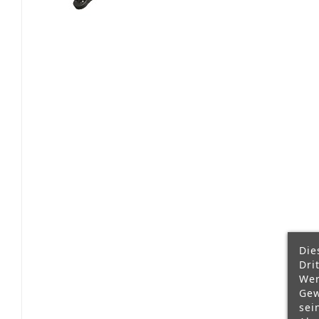
Die
Dri
Wer
Gew
sei