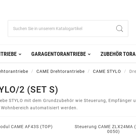
TRIEBE
GARAGENTORANTRIEBE
ZUBEHÖR TORA
ehtorantriebe
CAME Drehtorantriebe
CAME STYLO
Dr
LO/2 (SET S)
triebe STYLO mit dem Grundzubehör wie Steuerung, Empfänger un
n Wohnbereich automatisiert werden.
odul CAME AF43S (TOP)
Steuerung CAME ZLX24MA 
0050)