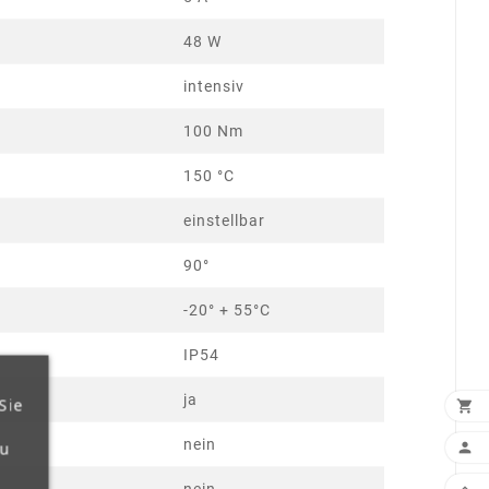
48 W
intensiv
100 Nm
150 °C
einstellbar
90°
-20° + 55°C
IP54
ja
Sie

nein
zu
