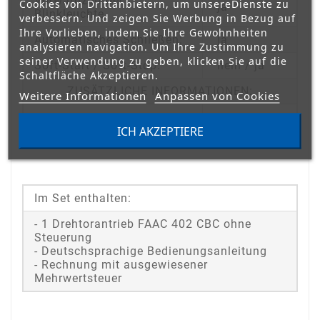
Vorwarnzeit der
Cookies von Drittanbietern, um unsereDienste zu
ja
Blinkleuchte
verbessern. Und zeigen Sie Werbung in Bezug auf
Ihre Vorlieben, indem Sie Ihre Gewohnheiten
Automatisches Schließen:
ja
analysieren navigation. Um Ihre Zustimmung zu
seiner Verwendung zu geben, klicken Sie auf die
Soft-Start / Soft-Stop:
nein / ja
Schaltfläche Akzeptieren.
ZUSÄTZLICHE INFORMATIONEN:
Weitere Informationen
Anpassen von Cookies
ICH AKZEPTIERE
Im Set enthalten:
- 1 Drehtorantrieb FAAC 402 CBC ohne
Steuerung
- Deutschsprachige Bedienungsanleitung
- Rechnung mit ausgewiesener
Mehrwertsteuer