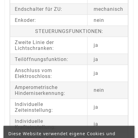
Endschalter für ZU:
mechanisch
Enkoder:
nein
STEUERUNGSFUNKTIONEN:
Zweite Linie der
ja
Lichtschranken:
Teilöffnungsfunktion:
ja
Anschluss vom
ja
Elektroschloss:
Amperometrische
nein
Hinderniserkennung:
Individuelle
ja
Zeiteinstellung:
Individuelle
ja
Krafteinstellung:
Diese Website verwendet eigene Cookies und