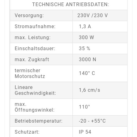
TECHNISCHE ANTRIEBSDATEN:
Versorgung:
230V /230 V
Stromaufnahme:
1,3 A
max. Leistung:
300 W
Einschaltsdauer:
35 %
max. Zugkraft
3000 N
termischer
140° C
Motorschutz
Lineare
1,6 cm/s
Geschwindigkeit:
max.
110°
Öffnungswinkel:
Betriebstemperatur:
-20 - +55°C
Schutzart:
IP 54