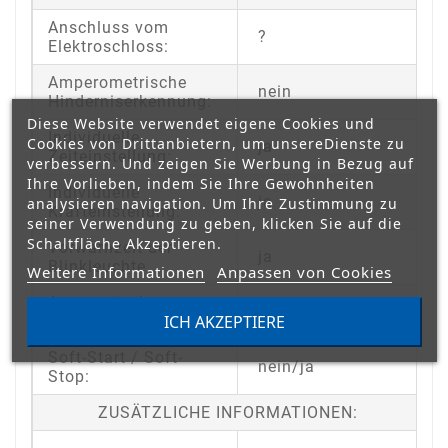
Anschluss vom
?
Elektroschloss:
Amperometrische
nein
Hinderniserkennung:
Diese Website verwendet eigene Cookies und
Individuelle
Cookies von Drittanbietern, um unsereDienste zu
ja
Zeiteinstellung:
verbessern. Und zeigen Sie Werbung in Bezug auf
Ihre Vorlieben, indem Sie Ihre Gewohnheiten
Individuelle
ja
analysieren navigation. Um Ihre Zustimmung zu
Krafteinstellung:
seiner Verwendung zu geben, klicken Sie auf die
Schaltfläche Akzeptieren.
Vorwarnzeit der
ja
Blinkleuchte
Weitere Informationen
Anpassen von Cookies
Automatisches
ja
ICH AKZEPTIERE
Schließen:
Soft-Start / Soft-
nein/ja
Stop:
ZUSÄTZLICHE INFORMATIONEN: