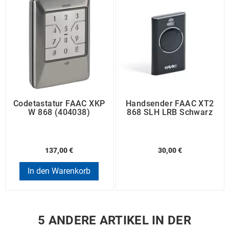
Codetastatur FAAC XKP
Handsender FAAC XT2
W 868 (404038)
868 SLH LRB Schwarz
137,00 €
30,00 €
In den Warenkorb
5 ANDERE ARTIKEL IN DER