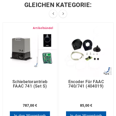
GLEICHEN KATEGORIE:


Artikelbündel
Schiebetorantrieb
Encoder Für FAAC
FAAC 741 (Set S)
740/741 (404019)
787,00 €
85,00 €
In den Warenkorb
In den Warenkorb