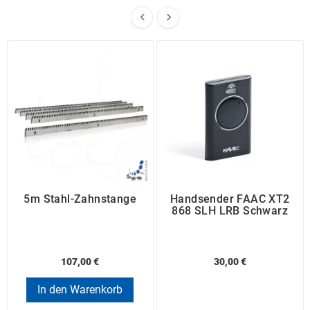


5m Stahl-Zahnstange
Handsender FAAC XT2
868 SLH LRB Schwarz
107,00 €
30,00 €
In den Warenkorb