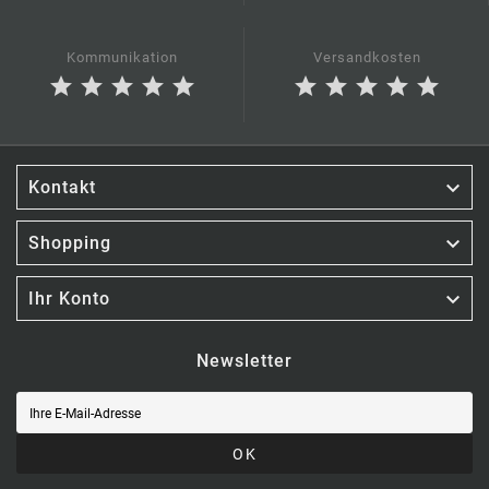
Kommunikation
Versandkosten
star
star
star
star
star
star
star
star
star
star

Kontakt

Shopping

Ihr Konto
Newsletter
OK