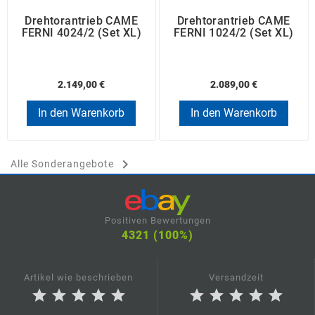
Drehtorantrieb CAME
Drehtorantrieb CAME
FERNI 4024/2 (Set XL)
FERNI 1024/2 (Set XL)
2.149,00 €
2.089,00 €
In den Warenkorb
In den Warenkorb

Alle Sonderangebote
Positiven Bewertungen
4321 (100%)
Artikel wie beschrieben
Versandzeit
star
star
star
star
star
star
star
star
star
star