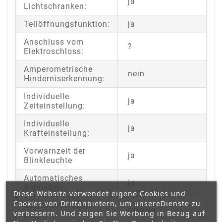
ja
Lichtschranken:
Teilöffnungsfunktion:
ja
Anschluss vom
?
Elektroschloss:
Amperometrische
nein
Hinderniserkennung:
Individuelle
ja
Zeiteinstellung:
Individuelle
ja
Krafteinstellung:
Vorwarnzeit der
ja
Blinkleuchte
Automatisches
ja
Schließen:
Diese Website verwendet eigene Cookies und
Cookies von Drittanbietern, um unsereDienste zu
Soft-Start / Soft-
nein/ja
verbessern. Und zeigen Sie Werbung in Bezug auf
Stop: