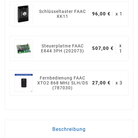
Schlüsseltaster FAAC
96,00 €
x 1
XK11
x
Steuerplatine FAAC
507,00 €
E844 3PH (202073)
1
Fernbedienung FAAC
27,00 €
x 3
XTO2 868 MHz SLH/DS
(787030)
Beschreibung