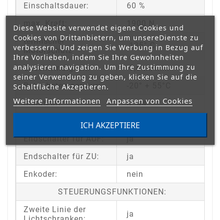
Einschaltsdauer:
60 %
max. Kraft:
1900 N
Diese Website verwendet eigene Cookies und
Cookies von Drittanbietern, um unsereDienste zu
termischer
135° C
verbessern. Und zeigen Sie Werbung in Bezug auf
Motorschutz
Ihre Vorlieben, indem Sie Ihre Gewohnheiten
analysieren navigation. Um Ihre Zustimmung zu
Geschwindigkeit:
9,6 m/min
seiner Verwendung zu geben, klicken Sie auf die
Betriebstemperatur:
-20° + 55°C
Schaltfläche Akzeptieren.
Weitere Informationen
Anpassen von Cookies
Schutzart:
IP 44
Selbsthemmend:
ja
ICH AKZEPTIERE
Endschalter für AUF:
ja
Endschalter für ZU:
ja
Enkoder:
nein
STEUERUNGSFUNKTIONEN:
Zweite Linie der
ja
Lichtschranken: