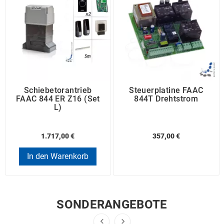
Schiebetorantrieb
Steuerplatine FAAC
FAAC 844 ER Z16 (Set
844T Drehtstrom
L)
1.717,00 €
357,00 €
In den Warenkorb
SONDERANGEBOTE

