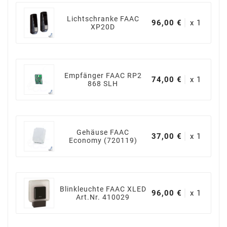
Lichtschranke FAAC
96,00 €
x 1
XP20D
Empfänger FAAC RP2
74,00 €
x 1
868 SLH
Gehäuse FAAC
37,00 €
x 1
Economy (720119)
Blinkleuchte FAAC XLED
96,00 €
x 1
Art.Nr. 410029