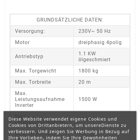
GRUNDSÄTZLICHE DATEN:
Versorgung:
230V~ 50 Hz
Motor
dreiphasig 4polig
1.1 KW
Antriebstyp
ölgeschmiert
Max. Torgewicht
1800 kg
Max. Torbreite
20 m
Max.
Leistungsaufnahme
1500 W
Inverter
Max.
Diese Website verwendet eigene Cookies und
1800 W
Leistungsaufnahme
Cookies von Drittanbietern, um unsereDienste zu
verbessern. Und zeigen Sie Werbung in Bezug auf
Max. Drehmoment
110 Nm
Ihre Vorlieben, indem Sie Ihre Gewohnheiten