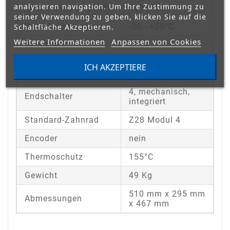
analysieren navigation. Um Ihre Zustimmung zu
Max. Schub-Zugkraft
1800 N
seiner Verwendung zu geben, klicken Sie auf die
Betriebstemperatur
-20 - +55°C
Schaltfläche Akzeptieren.
Weitere Informationen
Anpassen von Cookies
Schutzart
IP 54
Einstellung der
ICH AKZEPTIERE
mittels Inverter
Geschwindigkeit
4, mechanisch,
Endschalter
integriert
Standard-Zahnrad
Z28 Modul 4
Encoder
nein
Thermoschutz
155°C
Gewicht
49 Kg
510 mm x 295 mm
Abmessungen
x 467 mm