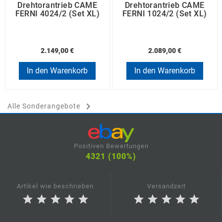
Drehtorantrieb CAME
Drehtorantrieb CAME
FERNI 4024/2 (Set XL)
FERNI 1024/2 (Set XL)
2.149,00 €
2.089,00 €
In den Warenkorb
In den Warenkorb

Alle Sonderangebote
Positiven Bewertungen
4321 (100%)
Artikel wie beschrieben
Versandzeit
star
star
star
star
star
star
star
star
star
star