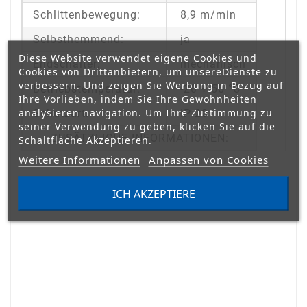
Schlittenbewegung:
8,9 m/min
Selbsthemmend:
ja
Diese Website verwendet eigene Cookies und
Endschalter:
mechanisch
Cookies von Drittanbietern, um unsereDienste zu
verbessern. Und zeigen Sie Werbung in Bezug auf
Betriebstemperatur:
-20 + 55 °C
Ihre Vorlieben, indem Sie Ihre Gewohnheiten
analysieren navigation. Um Ihre Zustimmung zu
Schutzart:
IP 20
seiner Verwendung zu geben, klicken Sie auf die
ZUSÄTZLICHE INFORMATIONEN:
Schaltfläche Akzeptieren.
Weitere Informationen
Anpassen von Cookies
ICH AKZEPTIERE