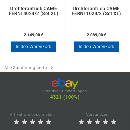
Drehtorantrieb CAME
Drehtorantrieb CAME
FERNI 4024/2 (Set XL)
FERNI 1024/2 (Set XL)
2.149,00 €
2.089,00 €
In den Warenkorb
In den Warenkorb

Alle Sonderangebote
Positiven Bewertungen
4321 (100%)
Artikel wie beschrieben
Versandzeit
star
star
star
star
star
star
star
star
star
star