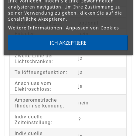
Ihre Vorlieben, indem Sie Ihre Gewohnheiten
Selbsthemmend:
ja
analysieren navigation. Um Ihre Zustimmung zu
Endschalter für AUF:
optional
seiner Verwendung zu geben, klicken Sie auf die
Schaltfläche Akzeptieren.
Endschalter für ZU:
optional
Weitere Informationen
Anpassen von Cookies
Enkoder:
nein
ICH AKZEPTIERE
STEUERUNGSFUNKTIONEN:
Zweite Linie der
ja
Lichtschranken:
Teilöffnungsfunktion:
ja
Anschluss vom
ja
Elektroschloss:
Amperometrische
nein
Hinderniserkennung:
Individuelle
?
Zeiteinstellung:
Individuelle