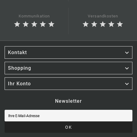
Kommunikation
Versandkosten
star
star
star
star
star
star
star
star
star
star

Kontakt

Shopping

Ihr Konto
Newsletter
OK