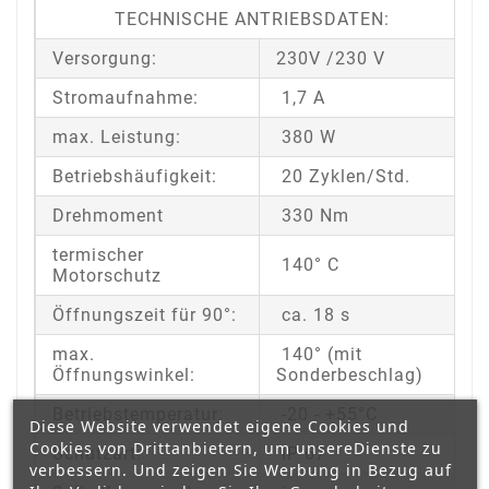
TECHNISCHE ANTRIEBSDATEN:
Versorgung:
230V /230 V
Stromaufnahme:
1,7 A
max. Leistung:
380 W
Betriebshäufigkeit:
20 Zyklen/Std.
Drehmoment
330 Nm
termischer
140° C
Motorschutz
Öffnungszeit für 90°:
ca. 18 s
max.
140° (mit
Öffnungswinkel:
Sonderbeschlag)
Betriebstemperatur:
-20 - +55°C
Diese Website verwendet eigene Cookies und
Cookies von Drittanbietern, um unsereDienste zu
Schutzart:
IP 67
verbessern. Und zeigen Sie Werbung in Bezug auf