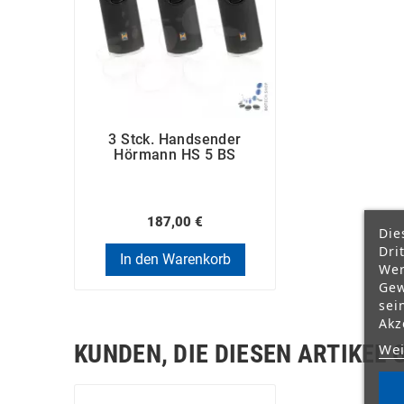
3 Stck. Handsender
Hörmann HS 5 BS
187,00 €
Die
Dri
In den Warenkorb
Wer
Gew
sei
Akz
KUNDEN, DIE DIESEN ARTIKEL 
Wei