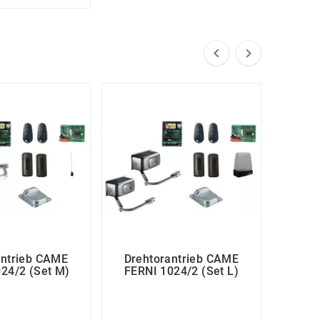


antrieb CAME
Drehtorantrieb CAME
Dreh
24/2 (Set M)
FERNI 1024/2 (Set L)
FAST