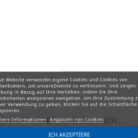
se Website verwendet eigene Cookies und Cookies von
ttanbietern, um unsereDienste zu verbessern. Und zeigen 
bung in Bezug auf Ihre Vorlieben, indem Sie Ihre
ohnheiten analysieren navigation. Um Ihre Zustimmung 
ner Verwendung zu geben, klicken Sie auf die Schaltfläche
eptieren.
GEKAUFT HABEN, KAUFTEN AUCH ...
tere Informationen
Anpassen von Cookies
ICH AKZEPTIERE