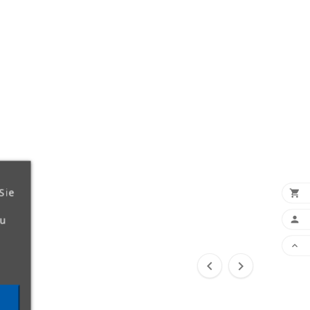
Sie

zu



