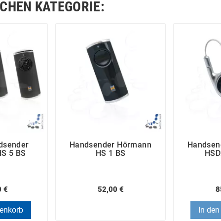
ICHEN KATEGORIE:
ndsender
Handsender Hörmann
Handsen
S 5 BS
HS 1 BS
HSD
0 €
52,00 €
8
renkorb
In den