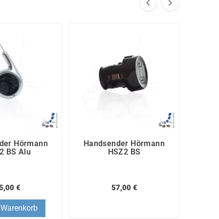


der Hörmann
Handsender Hörmann
Hand
2 BS Alu
HSZ2 BS
H
5,00 €
57,00 €
 Warenkorb