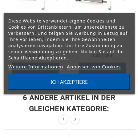
Diese Website verwendet eigene Cookies und
Cookies von Drittanbietern, um unsereDienste zu
Drehtorantrieb
Drehtorantrieb
Hörmann RotaMatic 2
Hörmann RotaMatic P2
verbessern. Und zeigen Sie Werbung in Bezug auf
BiSecur
BiSecur
Ihre Vorlieben, indem Sie Ihre Gewohnheiten
analysieren navigation. Um Ihre Zustimmung zu
seiner Verwendung zu geben, klicken Sie auf die
1.037,00 €
1.307,00 €
Schaltfläche Akzeptieren.
Weitere Informationen
Anpassen von Cookies
In den Warenkorb
In den Warenkorb
ICH AKZEPTIERE
6 ANDERE ARTIKEL IN DER
GLEICHEN KATEGORIE:

