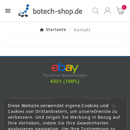
0

Startseite
Kontakt
Positiven Bewertungen
4321 (100%)
Artikel wie beschrieben
Versandzeit
Diese Website verwendet eigene Cookies und
star
star
star
star
star
star
star
star
star
star
Cookies von Drittanbietern, um unsereDienste zu
verbessern. Und zeigen Sie Werbung in Bezug auf
Ihre Vorlieben, indem Sie Ihre Gewohnheiten
analysieren navigation. Um Ihre Zustimmung zu
Kommunikation
Versandkosten