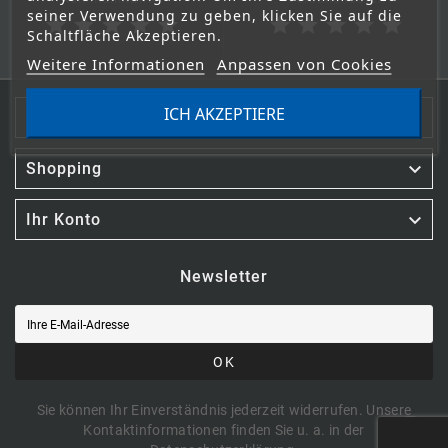
seiner Verwendung zu geben, klicken Sie auf die
star
star
star
star
star
star
star
star
star
star
Schaltfläche Akzeptieren.
Weitere Informationen
Anpassen von Cookies
ICH AKZEPTIERE

Kontakt

Shopping

Ihr Konto
Newsletter
OK
Sie können Ihr Einverständnis jederzeit widerrufen. Unsere
Kontaktinformationen finden Sie u. a. in der