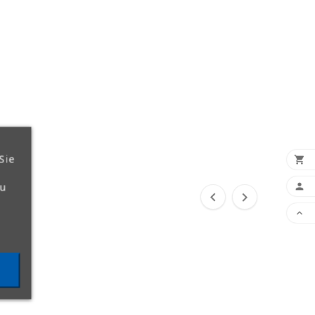
Sie

zu



