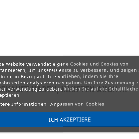
se Website verwendet eigene Cookies und Cookies von
ttanbietern, um unsereDienste zu verbessern. Und zeigen 
bung in Bezug auf Ihre Vorlieben, indem Sie Ihre
ohnheiten analysieren navigation. Um Ihre Zustimmung 
GEKAUFT HABEN, KAUFTEN AUCH ...
ner Verwendung zu geben, klicken Sie auf die Schaltfläche
eptieren.
tere Informationen
Anpassen von Cookies
ICH AKZEPTIERE