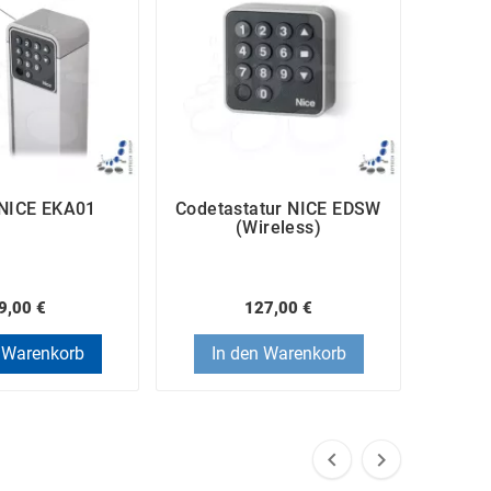
 NICE EKA01
Codetastatur NICE EDSW
(Wireless)
9,00 €
127,00 €
 Warenkorb
In den Warenkorb

