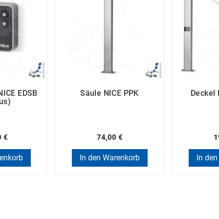
 NICE EDSB
Säule NICE PPK
Deckel
us)
0 €
74,00 €
1
renkorb
In den Warenkorb
In den