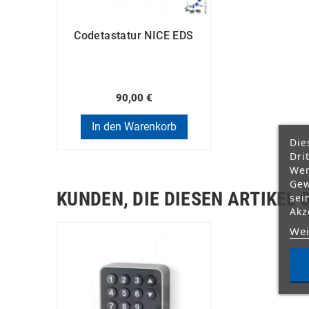
Codetastatur NICE EDS
90,00 €
In den Warenkorb
Die
Dri
Wer
Gew
KUNDEN, DIE DIESEN ARTIKEL 
sei
Akz
Wei