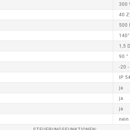
300
40 Z
500
140°
1,5 
90 °
-20 -
IP 5
ja
ja
ja
nein
STEUERUNGSFUNKTIONEN: