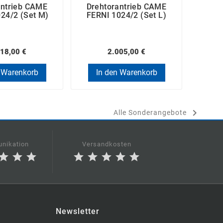
antrieb CAME
Drehtorantrieb CAME
Dreh
24/2 (Set M)
FERNI 1024/2 (Set L)
FAST
18,00 €
2.005,00 €
 Warenkorb
In den Warenkorb
In

Alle Sonderangebote
nikation
Versandkosten
star
star
star
star
star
star
star
star
Newsletter