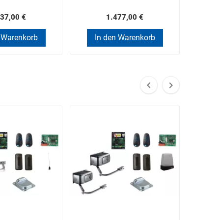
37,00 €
1.477,00 €
 Warenkorb
In den Warenkorb
In

