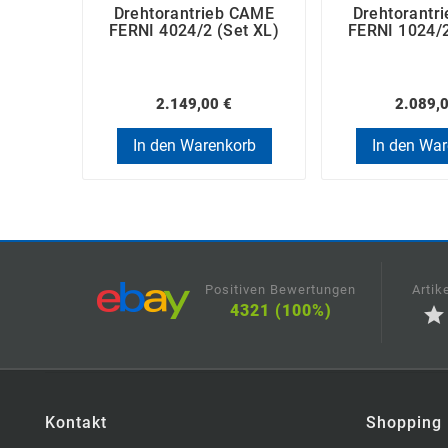
Drehtorantrieb CAME
Drehtorantr
FERNI 4024/2 (Set XL)
FERNI 1024/2
2.149,00 €
2.089,
In den Warenkorb
In den Wa
Positiven Bewertungen
Artik
4321 (100%)
star
Kontakt
Shopping