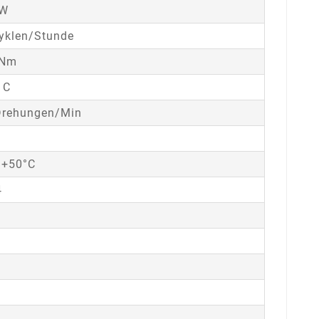
 W
yklen/Stunde
 Nm
 C
Drehungen/Min
 +50°C
4