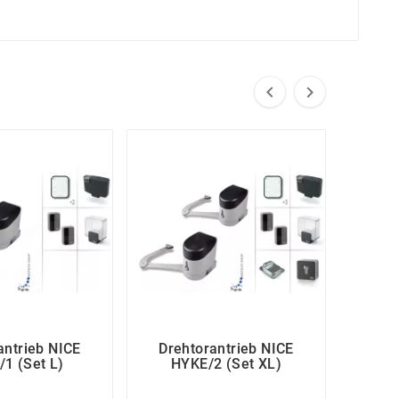


antrieb NICE
Drehtorantrieb NICE
Dre
1 (Set L)
HYKE/2 (Set XL)
HY