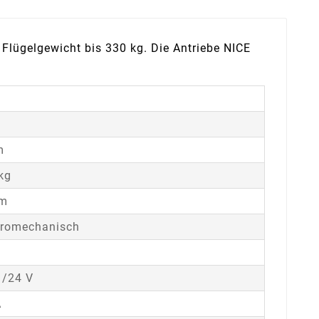
Flügelgewicht bis 330 kg. Die Antriebe NICE
m
kg
cm
tromechanisch
 /24 V
A