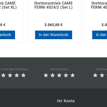
ieb CAME
Drehtorantrieb CAME
Drehtor
 (Set XL)
FERNI 4024/2 (Set L)
FERNI 40
00 €
2.065,00 €
2.0
renkorb
In den Warenkorb
In den
el wie beschrieben
Versandzeit
Kommu
star
star
star
star
star
star
star
star
star
star
star
Ihr Konto