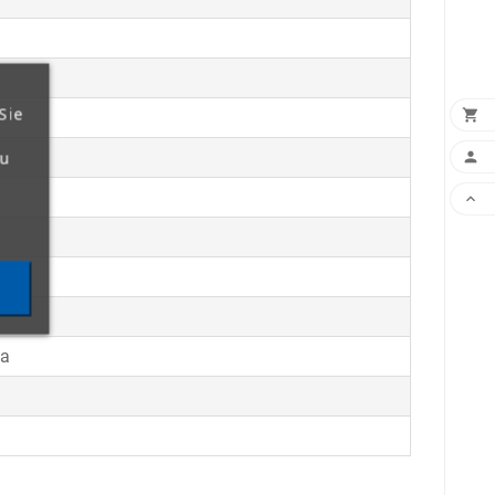
Sie

zu


ja