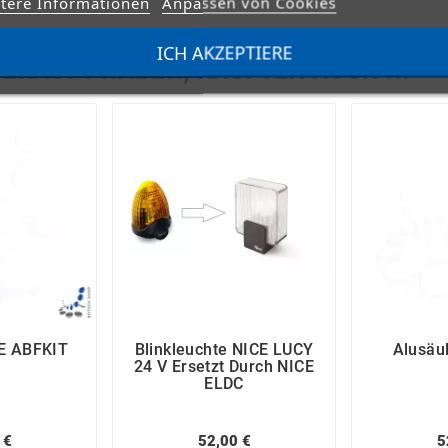
tere Informationen
Anpassen von Cookies
ICH AKZEPTIERE
GEKAUFT HABEN, KAUFTEN AUCH ...
E ABFKIT
Blinkleuchte NICE LUCY
Alusäu
24 V Ersetzt Durch NICE
ELDC
 €
52,00 €
5