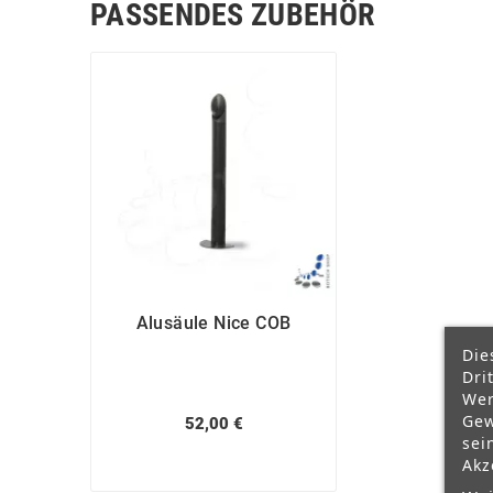
PASSENDES ZUBEHÖR
Alusäule Nice COB
Die
Dri
Wer
Gew
52,00 €
sei
Akz