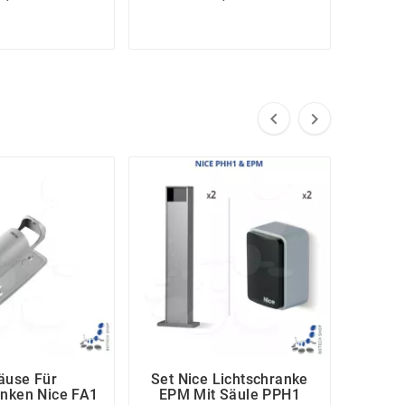
In


äuse Für
Set Nice Lichtschranke
Lic
anken Nice FA1
EPM Mit Säule PPH1