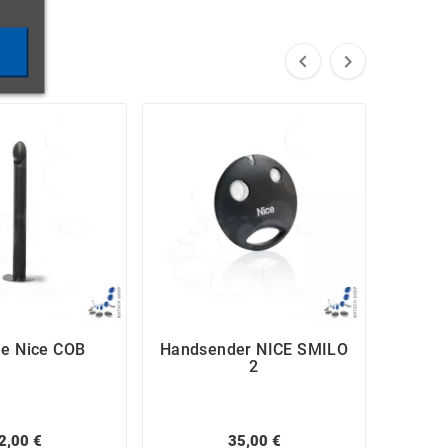


le Nice COB
Handsender NICE SMILO
Blink
2
(Nac
Lu
2,00 €
35,00 €