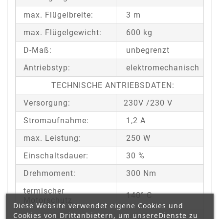
max. Flügelbreite:
3 m
max. Flügelgewicht:
600 kg
D-Maß:
unbegrenzt
Antriebstyp:
elektromechanisch
TECHNISCHE ANTRIEBSDATEN:
Versorgung:
230V /230 V
Stromaufnahme:
1,2 A
max. Leistung:
250 W
Einschaltsdauer:
30 %
Drehmoment:
300 Nm
termischer
140° C
Motorschutz
Diese Website verwendet eigene Cookies und
Cookies von Drittanbietern, um unsereDienste zu
1,14