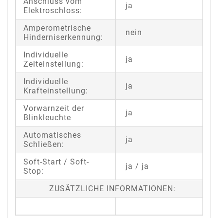
Anschluss vom
ja
Elektroschloss:
Amperometrische
nein
Hinderniserkennung:
Individuelle
ja
Zeiteinstellung:
Individuelle
ja
Krafteinstellung:
Vorwarnzeit der
ja
Blinkleuchte
Automatisches
ja
Schließen:
Soft-Start / Soft-
ja / ja
Stop:
ZUSÄTZLICHE INFORMATIONEN: