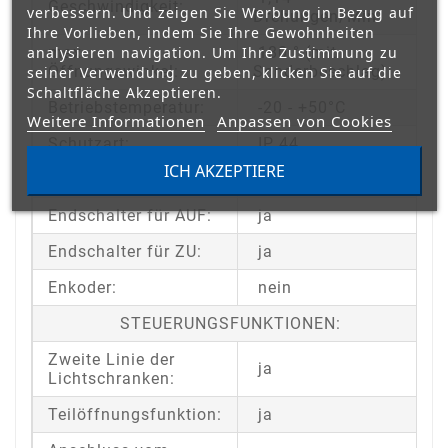
Geschwindigkeit:
verbessern. Und zeigen Sie Werbung in Bezug auf
Drehungen/Min
Ihre Vorlieben, indem Sie Ihre Gewohnheiten
analysieren navigation. Um Ihre Zustimmung zu
max.
180 ° (mit
seiner Verwendung zu geben, klicken Sie auf die
Öffnungswinkel:
Sonderbeschlag)
Schaltfläche Akzeptieren.
Betriebstemperatur:
-20 - +50°C
Weitere Informationen
Anpassen von Cookies
Schutzart:
IP 44
ICH AKZEPTIERE
Selbsthemmend:
ja
Endschalter für AUF:
ja
Endschalter für ZU:
ja
Enkoder:
nein
STEUERUNGSFUNKTIONEN:
Zweite Linie der
ja
Lichtschranken:
Teilöffnungsfunktion:
ja