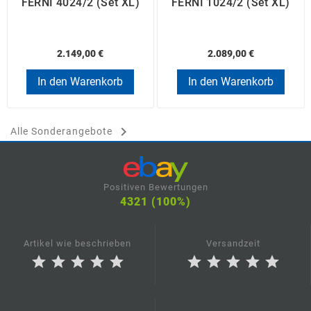
FERNI 4024/2 (Set XL)
FERNI 1024/2 (Set XL)
2.149,00 €
2.089,00 €
In den Warenkorb
In den Warenkorb

Alle Sonderangebote
Positiven Bewertungen
4321 (100%)
Artikel wie beschrieben
Versandzeit
star
star
star
star
star
star
star
star
star
star