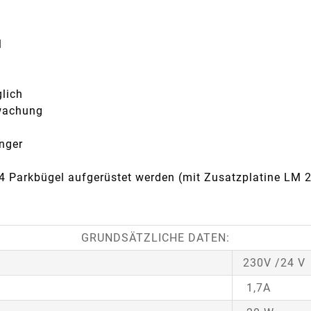
l
lich
rwachung
nger
 4 Parkbügel aufgerüstet werden (mit Zusatzplatine LM 
GRUNDSÄTZLICHE DATEN:
230V /24 V
1,7A