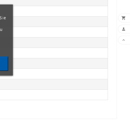
Sie

zu

