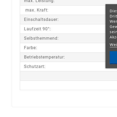
max. Leistung:
max. Kraft:
Die
Dri
Einschaltsdauer:
Wer
Gew
Laufzeit 90°:
sei
Akz
Selbsthemmend:
Wei
Farbe:
Betriebstemperatur:
Schutzart: