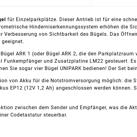
gel
für Einzelparkplätze. Dieser Antrieb ist für eine schn
ometrische Hinderniserkennungssystem erhöhen die Sich
r Verbesserung von Sichtbarkeit des Bügels. Das Öffne
 geeignet.
Bügel ARK 1 (oder Bügel ARK 2, die den Parkplatzraum ve
 Funkempfänger und Zusatzplatine LM22 gesteuert. Es i
nen Sie sogar vier Bügel UNIPARK bedienen! Der Set bei
tion von Akku für die Notstromversorgung möglich: die S
kkus EP12 (12V 1,2 Ah) angeschlossen werden können. So
nktion zwischen dem Sender und Empfänger, was die Akti
iner Codetastatur steuerbar.