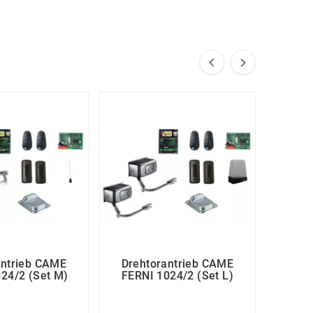


antrieb CAME
Drehtorantrieb CAME
Dreh
24/2 (Set M)
FERNI 1024/2 (Set L)
FAST