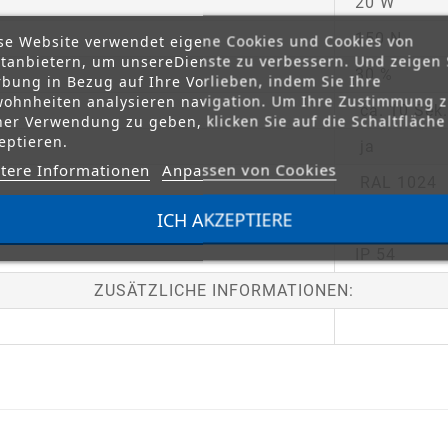
20 W
150 N
se Website verwendet eigene Cookies und Cookies von
ttanbietern, um unsereDienste zu verbessern. Und zeigen 
30 %
bung in Bezug auf Ihre Vorlieben, indem Sie Ihre
ohnheiten analysieren navigation. Um Ihre Zustimmung 
ca. 10 Sek.
ner Verwendung zu geben, klicken Sie auf die Schaltfläche
eptieren.
ja
tere Informationen
Anpassen von Cookies
RAL 1024
ICH AKZEPTIERE
-20 - +55°C
IP 54
ZUSÄTZLICHE INFORMATIONEN: