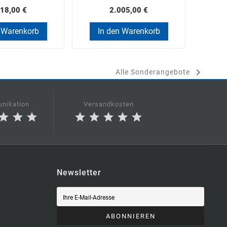
18,00 €
2.005,00 €
 Warenkorb
In den Warenkorb
In

Alle Sonderangebote
nikation
Versandkosten
star
star
star
star
star
star
star
star
Newsletter
ABONNIEREN