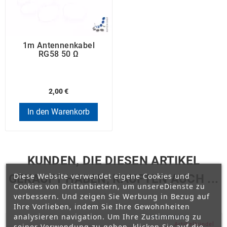
1m Antennenkabel
RG58 50 Ω
2,00 €
In den Warenkorb
KUNDEN, DIE DIESEN ARTIKEL
Diese Website verwendet eigene Cookies und
GEKAUFT HABEN, KAUFTEN AUCH ...
Cookies von Drittanbietern, um unsereDienste zu


verbessern. Und zeigen Sie Werbung in Bezug auf
Ihre Vorlieben, indem Sie Ihre Gewohnheiten
analysieren navigation. Um Ihre Zustimmung zu
Artikelbündel
seiner Verwendung zu geben, klicken Sie auf die