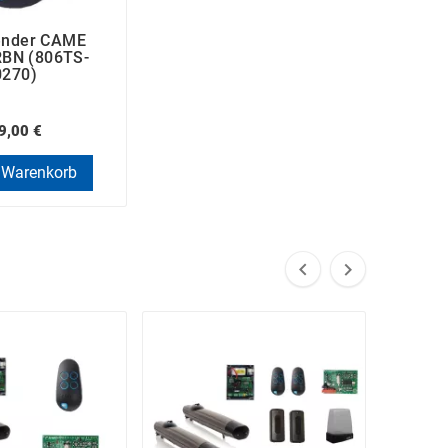
ender CAME
BN (806TS-
0270)
9,00 €
 Warenkorb

