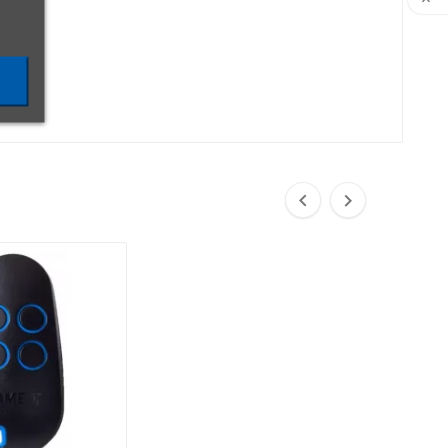


