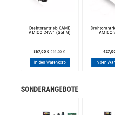
Drehtorantrieb CAME
Drehtorantr
AMICO 24V/1 (Set M)
AMICO 
867,00 €
427,0
961,00 €
In den Warenkorb
In den Wa
SONDERANGEBOTE