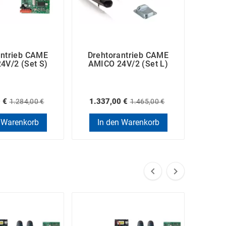
antrieb CAME
Drehtorantrieb CAME
Dreh
4V/2 (Set S)
AMICO 24V/2 (Set L)
AMIC
 €
1.337,00 €
957
1.284,00 €
1.465,00 €
 Warenkorb
In den Warenkorb
In

