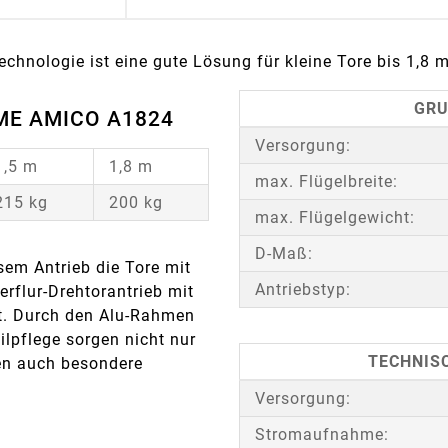
hnologie ist eine gute Lösung für kleine Tore bis 1,8 
GRU
ME AMICO A1824
Versorgung:
1,5 m
1,8 m
max. Flügelbreite:
215 kg
200 kg
max. Flügelgewicht:
D-Maß:
em Antrieb die Tore mit
Antriebstyp:
rflur-Drehtorantrieb mit
t. Durch den Alu-Rahmen
ilpflege sorgen nicht nur
TECHNISC
ten auch besondere
Versorgung:
.
Stromaufnahme: