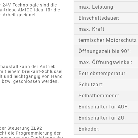
r 24V-Technologie sind die
max. Leistung:
ntriebe AMICO ideal für die
e Arbeit geeignet.
Einschaltsdauer:
max. Kraft
termischer Motorschutz
Öffnungszeit bis 90°:
max. Öffnungswinkel:
mausfall kann der Antrieb
mit einem Dreikant-Schlüssel
Betriebstemperatur:
lt und leichtgängig von Hand
t bzw. geschlossen werden.
Schutzart:
Selbsthemmend:
Endschalter für AUF:
Endschalter für ZU:
 der Steuerung ZL92
Enkoder:
acht die Programmierung der
ungen und der Funktionen der