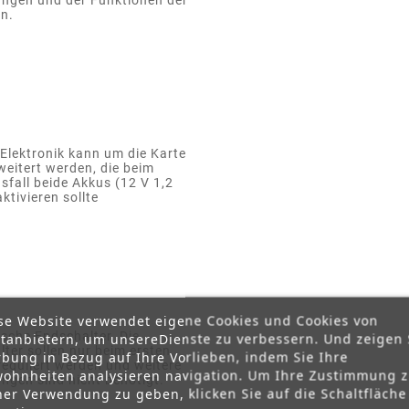
en.
Elektronik kann um die Karte
eitert werden, die beim
fall beide Akkus (12 V 1,2
aktivieren sollte
se Website verwendet eigene Cookies und Cookies von
sche Endschalter. Die
ttanbietern, um unsereDienste zu verbessern. Und zeigen 
ter sollen nur beim ersten
bung in Bezug auf Ihre Vorlieben, indem Sie Ihre
reguliert werden und weitere
ohnheiten analysieren navigation. Um Ihre Zustimmung 
ungen sind nicht benötigt.
ner Verwendung zu geben, klicken Sie auf die Schaltfläche