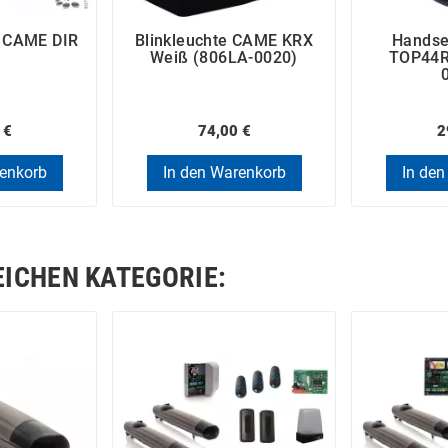
e CAME DIR
Blinkleuchte CAME KRX
Hands
Weiß (806LA-0020)
TOP44R
 €
74,00 €
2
renkorb
In den Warenkorb
In den
EICHEN KATEGORIE: