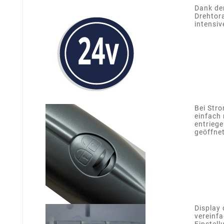
Dank de
Drehtora
intensiv
Bei Stro
einfach 
entriege
geöffne
Display
vereinf
Einstell