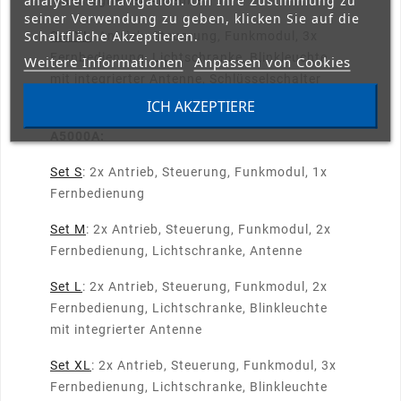
analysieren navigation. Um Ihre Zustimmung zu
mit integrierter Antenne
seiner Verwendung zu geben, klicken Sie auf die
Schaltfläche Akzeptieren.
Set XL
: Antrieb, Steuerung, Funkmodul, 3x
Fernbedienung, Lichtschranke, Blinkleuchte
Weitere Informationen
Anpassen von Cookies
mit integrierter Antenne, Schlüsselschalter
ICH AKZEPTIERE
Sets für zweiflügelige Tore mit CAME ATI
A5000A:
Set S
: 2x Antrieb, Steuerung, Funkmodul, 1x
Fernbedienung
Set M
: 2x Antrieb, Steuerung, Funkmodul, 2x
Fernbedienung, Lichtschranke, Antenne
Set L
: 2x Antrieb, Steuerung, Funkmodul, 2x
Fernbedienung, Lichtschranke, Blinkleuchte
mit integrierter Antenne
Set XL
: 2x Antrieb, Steuerung, Funkmodul, 3x
Fernbedienung, Lichtschranke, Blinkleuchte