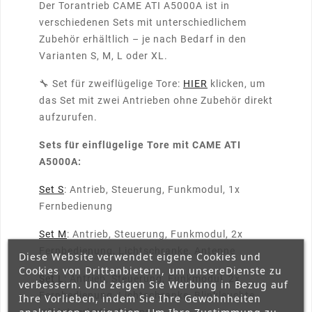
Der Torantrieb CAME ATI A5000A ist in
verschiedenen Sets mit unterschiedlichem
Zubehör erhältlich – je nach Bedarf in den
Varianten S, M, L oder XL.
🔧 Set für zweiflügelige Tore:
HIER
klicken, um
das Set mit zwei Antrieben ohne Zubehör direkt
aufzurufen.
Sets für einflügelige Tore mit CAME ATI
A5000A:
Set S
: Antrieb, Steuerung, Funkmodul, 1x
Fernbedienung
Set M
: Antrieb, Steuerung, Funkmodul, 2x
Fernbedienung, Lichtschranke, Antenne
Diese Website verwendet eigene Cookies und
Cookies von Drittanbietern, um unsereDienste zu
Set L
: Antrieb, Steuerung, Funkmodul, 2x
verbessern. Und zeigen Sie Werbung in Bezug auf
Fernbedienung, Lichtschranke, Blinkleuchte
Ihre Vorlieben, indem Sie Ihre Gewohnheiten