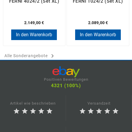
FERNI 4024/2 (Set XL)
FERNI 1024/2 (Set XL)
2.149,00 €
2.089,00 €
In den Warenkorb
In den Warenkorb

Alle Sonderangebote
Positiven Bewertungen
4321 (100%)
Artikel wie beschrieben
Versandzeit
star
star
star
star
star
star
star
star
star
star