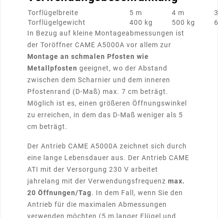
Torflügelbreite
5 m
4 m
Torflügelgewicht
400 kg
500 kg
6
In Bezug auf kleine Montageabmessungen ist
der Toröffner CAME A5000A vor allem zur
Montage an schmalen Pfosten wie
Metallpfosten
geeignet, wo der Abstand
zwischen dem Scharnier und dem inneren
Pfostenrand (D-Maß) max. 7 cm beträgt.
Möglich ist es, einen größeren Öffnungswinkel
zu erreichen, in dem das D-Maß weniger als 5
cm beträgt.
Der Antrieb CAME A5000A zeichnet sich durch
eine lange Lebensdauer aus. Der Antrieb CAME
ATI mit der Versorgung 230 V arbeitet
jahrelang mit der Verwendungsfrequenz
max.
20 Öffnungen/Tag
. In dem Fall, wenn Sie den
Antrieb für die maximalen Abmessungen
verwenden möchten (5 m langer Flügel und