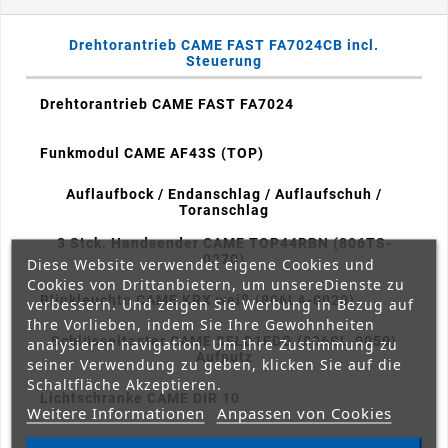
Drehtorantrieb CAME FAST FA7024CB incl.
Steuerung
Drehtorantrieb CAME FAST FA7024
Funkmodul CAME AF43S (TOP)
Auflaufbock / Endanschlag / Auflaufschuh /
Toranschlag
3 Stck. Handsender CAME TOP44RBN (806TS-
0270)
Diese Website verwendet eigene Cookies und
Cookies von Drittanbietern, um unsereDienste zu
Blinkleuchte CAME KRX weiß (806LA-0020)
verbessern. Und zeigen Sie Werbung in Bezug auf
Ihre Vorlieben, indem Sie Ihre Gewohnheiten
Schlüsseltaster CAME SELD1FDG (806SL-0050)
analysieren navigation. Um Ihre Zustimmung zu
Aufputz
seiner Verwendung zu geben, klicken Sie auf die
Schaltfläche Akzeptieren.
Lichtschranke CAME DIR 10
Weitere Informationen
Anpassen von Cookies