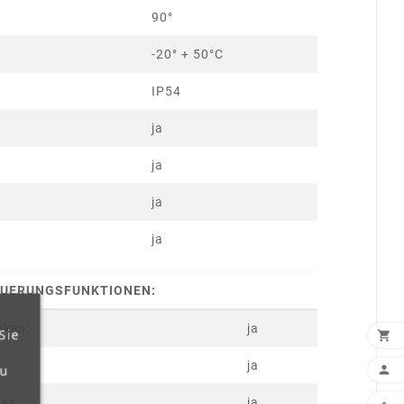
90°
-20° + 50°C
IP54
ja
ja
ja
ja
UERUNGSFUNKTIONEN:
nken:
ja
Sie

ja
zu

ss:
ja