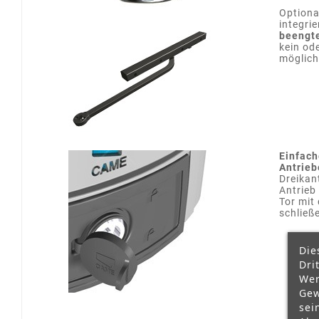
Optiona
integri
beengte
kein od
möglich 
Einfach
Antrieb
Dreikan
Antrieb
Tor mit
schließ
Die
Dri
Wer
Gew
sei