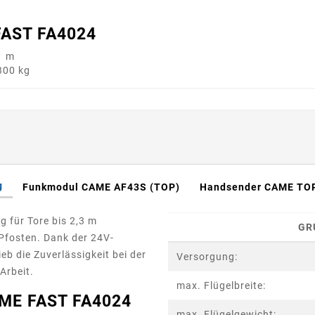
FAST FA4024
1 m
300 kg
g
Funkmodul CAME AF43S (TOP)
Handsender CAME TO
 für Tore bis 2,3 m
GR
 Pfosten. Dank der 24V-
b die Zuverlässigkeit bei der
Versorgung:
Arbeit.
max. Flügelbreite:
ME FAST FA4024
max. Flügelgewicht: