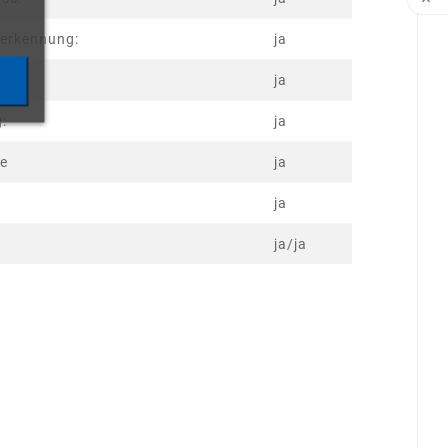

serkennung:
ja
ja
g:
ja
te
ja
ja
ja/ja