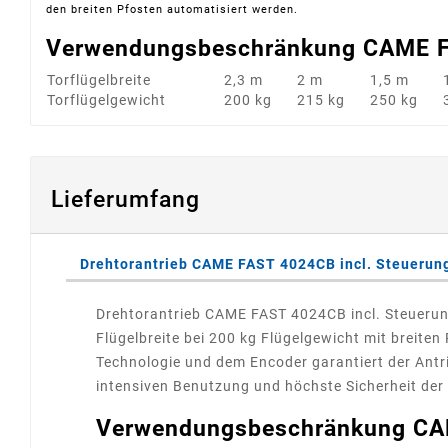
den breiten Pfosten automatisiert werden.
Verwendungsbeschränkung CAME 
Torflügelbreite
2,3 m
2 m
1,5 m
Torflügelgewicht
200 kg
215 kg
250 kg
Lieferumfang
Drehtorantrieb CAME FAST 4024CB incl. Steuerun
Drehtorantrieb CAME FAST 4024CB incl. Steuerung
Flügelbreite bei 200 kg Flügelgewicht mit breiten
Technologie und dem Encoder garantiert der Antrie
intensiven Benutzung und höchste Sicherheit der 
Verwendungsbeschränkung CA