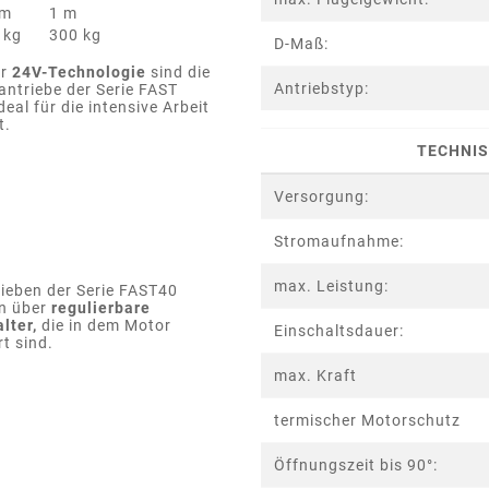
 m
1 m
 kg
300 kg
D-Maß:
er
24V-Technologie
sind die
Antriebstyp:
antriebe der Serie FAST
eal für die intensive Arbeit
t.
TECHNIS
Versorgung:
Stromaufnahme:
max. Leistung:
rieben der Serie FAST40
n über
regulierbare
lter,
die in dem Motor
Einschaltsdauer:
rt sind.
max. Kraft
termischer Motorschutz
Öffnungszeit bis 90°: