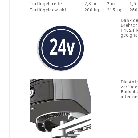
Torflügelbreite
2,3 m
2 m
1,5
Torflügelgewicht
200 kg
215 kg
250
Dank d
Drehtor
F4024 id
geeigne
Die Ant
verfüge
Endscha
integrie