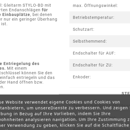
l: Gleitarm STYLO-BD mit
max. Öffnungswinkel:
erten Endanschlägen
für
 Einbauplätze
, bei denen
Betriebstemperatur:
er nur ein geringer Überhang
ist.
Schutzart:
Selbsthemmend:
Endschalter für AUF:
e Entriegelung des
Endschalter für ZU:
es.
Mit einem
tschlüssel können Sie den
Enkoder:
 einfach entriegeln und das
 der Hand öffnen bzw.
en.
STE
se Website verwendet eigene Cookies und Cookies von
Zweite Linie der Lichtschra
ttanbietern, um unsereDienste zu verbessern. Und zeigen 
bung in Bezug auf Ihre Vorlieben, indem Sie Ihre
Teilöffnungsfunktion:
ohnheiten analysieren navigation. Um Ihre Zustimmung 
ner Verwendung zu geben, klicken Sie auf die Schaltfläche
Anschluss vom Elektroschlo