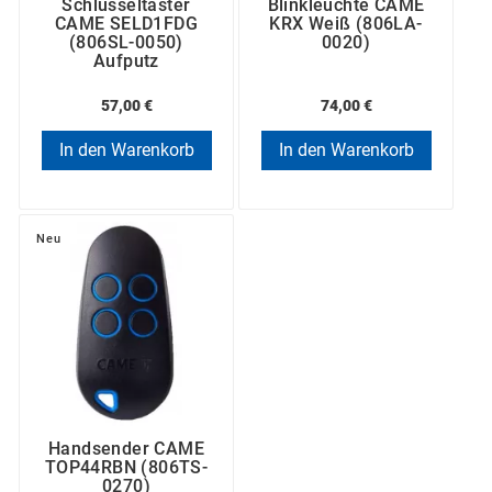
Schlüsseltaster
Blinkleuchte CAME
CAME SELD1FDG
KRX Weiß (806LA-
(806SL-0050)
0020)
Aufputz
57,00 €
74,00 €
In den Warenkorb
In den Warenkorb
Neu
Handsender CAME
TOP44RBN (806TS-
0270)