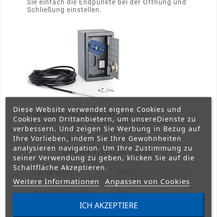
Sie einfach die Endpunkte bei der Öffnung und
Schließung einstellen.
Diese Website verwendet eigene Cookies und
Außenentriegelung H3000
dient zur
Cookies von Drittanbietern, um unsereDienste zu
Entriegelung der Antrieben der Serie FERNI von
verbessern. Und zeigen Sie Werbung in Bezug auf
außen. Das Set enthält abschließbares
Ihre Vorlieben, indem Sie Ihre Gewohnheiten
Aluminiumgehäuse und 5 m Schnur.
analysieren navigation. Um Ihre Zustimmung zu
GRUNDSÄTZLICHE DATEN:
seiner Verwendung zu geben, klicken Sie auf die
Schaltfläche Akzeptieren.
Versorgung:
230 V
Weitere Informationen
Anpassen von Cookies
max. Flügelbreite:
4 m
ICH AKZEPTIERE
max. Flügelgewicht:
800 kg