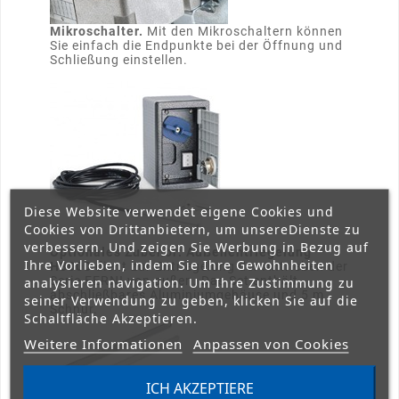
Mikroschalter.
Mit den Mikroschaltern können
Sie einfach die Endpunkte bei der Öffnung und
Schließung einstellen.
Diese Website verwendet eigene Cookies und
Cookies von Drittanbietern, um unsereDienste zu
verbessern. Und zeigen Sie Werbung in Bezug auf
Optionales Zubehör: Außenentriegelung
Ihre Vorlieben, indem Sie Ihre Gewohnheiten
H3000
dient zur Entriegelung der Antrieben der
Serie FERNI von außen. Das Set enthält
analysieren navigation. Um Ihre Zustimmung zu
abschließbares Aluminiumgehäuse und 5 m
seiner Verwendung zu geben, klicken Sie auf die
Schnur.
Schaltfläche Akzeptieren.
Weitere Informationen
Anpassen von Cookies
ICH AKZEPTIERE