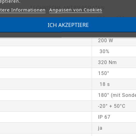
eptieren.
TECHNISCHE ANTRIEBSDATEN:
tere Informationen
Anpassen von Cookies
230 V / 230 V
ICH AKZEPTIERE
1,9 A
200 W
30%
320 Nm
150°
18 s
180° (mit Sond
-20° + 50°C
IP 67
ja