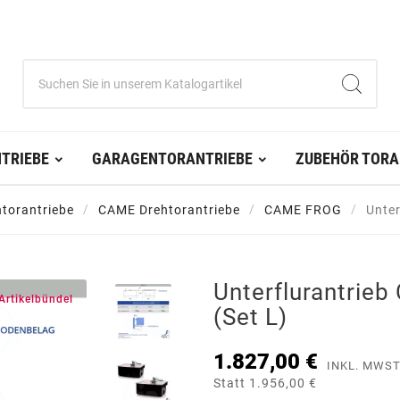
TRIEBE
GARAGENTORANTRIEBE
ZUBEHÖR TORA
torantriebe
CAME Drehtorantriebe
CAME FROG
Unter
Unterflurantrie
Artikelbündel
(Set L)
1.827,00 €
INKL. MWST
Statt 1.956,00 €