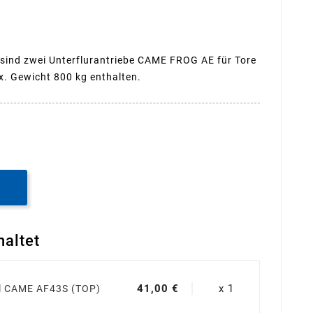
ind zwei Unterflurantriebe CAME FROG AE für Tore
x. Gewicht 800 kg enthalten.
B
haltet
41,00 €
x 1
 CAME AF43S (TOP)