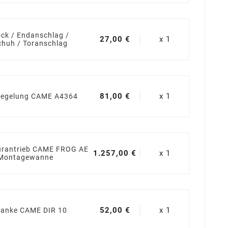
ck / Endanschlag /
27,00 €
x 1
chuh / Toranschlag
81,00 €
x 1
riegelung CAME A4364
lurantrieb CAME FROG AE
1.257,00 €
x 1
. Montagewanne
52,00 €
x 1
ranke CAME DIR 10