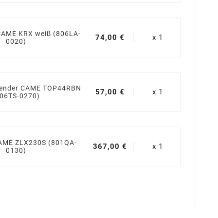
 CAME KRX weiß (806LA-
74,00 €
x 1
0020)
sender CAME TOP44RBN
57,00 €
x 1
806TS-0270)
AME ZLX230S (801QA-
367,00 €
x 1
0130)