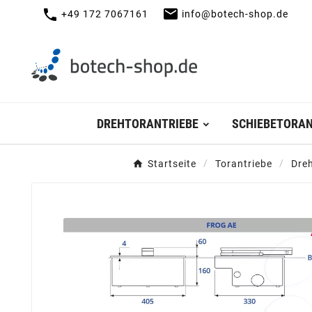
mail
call
+49 172 7067161
info@botech-shop.de
DREHTORANTRIEBE
SCHIEBETORAN
Startseite
Torantriebe
Dreh