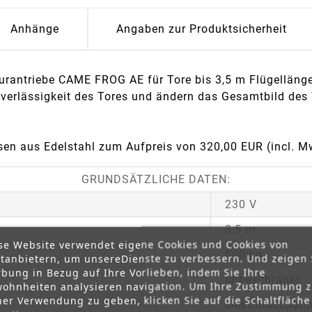
Anhänge
Angaben zur Produktsicherheit
rantriebe CAME FROG AE für Tore bis 3,5 m Flügellänge
verlässigkeit des Tores und ändern das Gesamtbild des 
sen aus Edelstahl zum Aufpreis von 320,00 EUR (incl. Mw
GRUNDSÄTZLICHE DATEN:
230 V
3,5 m
se Website verwendet eigene Cookies und Cookies von
800 kg
ttanbietern, um unsereDienste zu verbessern. Und zeigen 
bung in Bezug auf Ihre Vorlieben, indem Sie Ihre
unbeschränkt
ohnheiten analysieren navigation. Um Ihre Zustimmung 
ner Verwendung zu geben, klicken Sie auf die Schaltfläche
elektromechani