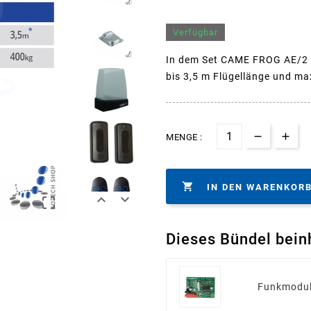
Verfügbar
In dem Set CAME FROG AE/2 s
bis 3,5 m Flügellänge und ma
MENGE :

IN DEN WARENKOR



Dieses Bündel bein
Funkmodul