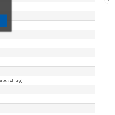

erbeschlag)