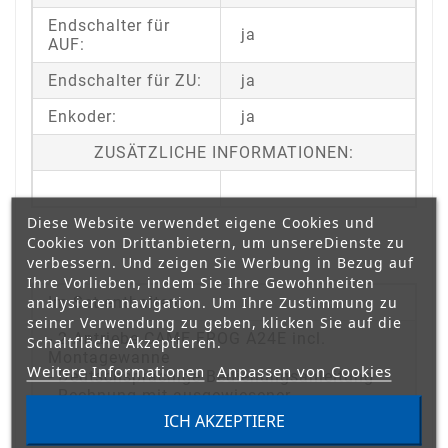
Endschalter für
ja
AUF:
Endschalter für ZU:
ja
Enkoder:
ja
ZUSÄTZLICHE INFORMATIONEN:
Diese Website verwendet eigene Cookies und
Cookies von Drittanbietern, um unsereDienste zu
verbessern. Und zeigen Sie Werbung in Bezug auf
Ihre Vorlieben, indem Sie Ihre Gewohnheiten
analysieren navigation. Um Ihre Zustimmung zu
Im Set enthalten:
seiner Verwendung zu geben, klicken Sie auf die
- 2 Antriebe CAME FROG A24E incl.
Schaltfläche Akzeptieren.
Montagewanne
Weitere Informationen
Anpassen von Cookies
- Deutschsprachige Bedienungsanleitung
- Rechnung mit ausgewiesener
Mehrwertsteuer
ICH AKZEPTIERE