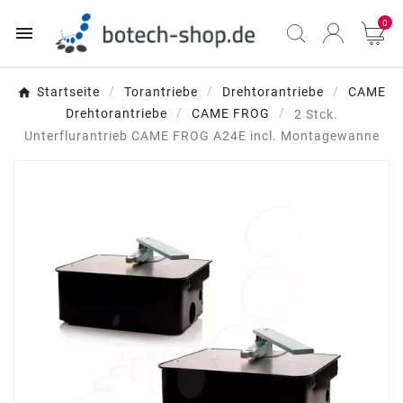
0

Startseite
Torantriebe
Drehtorantriebe
CAME
Drehtorantriebe
CAME FROG
2 Stck.
Unterflurantrieb CAME FROG A24E incl. Montagewanne