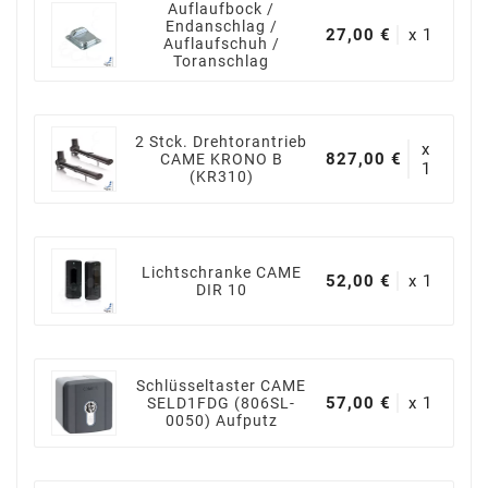
Auflaufbock /
Endanschlag /
27,00 €
x 1
Auflaufschuh /
Toranschlag
2 Stck. Drehtorantrieb
x
827,00 €
CAME KRONO B
1
(KR310)
Lichtschranke CAME
52,00 €
x 1
DIR 10
Schlüsseltaster CAME
57,00 €
x 1
SELD1FDG (806SL-
0050) Aufputz