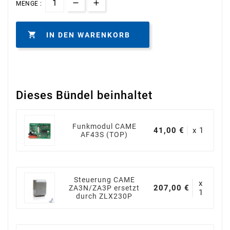
MENGE :

IN DEN WARENKORB
Dieses Bündel beinhaltet
Funkmodul CAME
41,00 €
x 1
AF43S (TOP)
Steuerung CAME
x
207,00 €
ZA3N/ZA3P ersetzt
1
durch ZLX230P