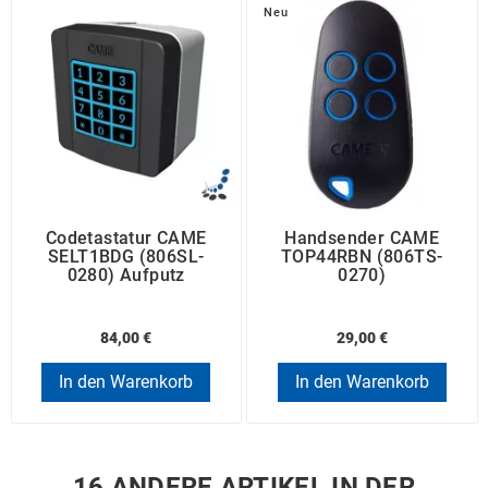
Neu
Codetastatur CAME
Handsender CAME
SELT1BDG (806SL-
TOP44RBN (806TS-
0280) Aufputz
0270)
84,00 €
29,00 €
In den Warenkorb
In den Warenkorb
16 ANDERE ARTIKEL IN DER