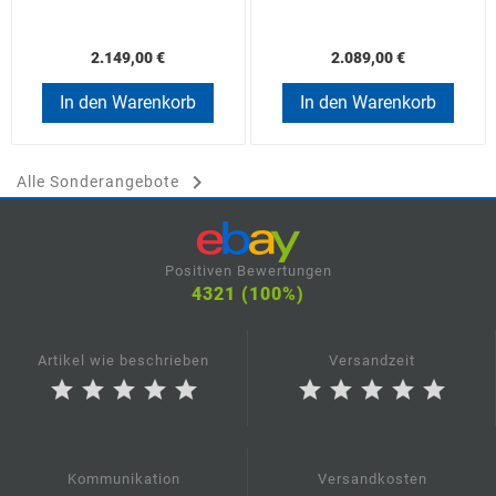
2.149,00 €
2.089,00 €
In den Warenkorb
In den Warenkorb

Alle Sonderangebote
Positiven Bewertungen
4321 (100%)
Artikel wie beschrieben
Versandzeit
star
star
star
star
star
star
star
star
star
star
Kommunikation
Versandkosten