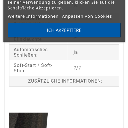
seiner Verwendung zu geben, klicken Sie auf die
Individuelle
ja
Schaltfläche Akzeptieren.
Zeiteinstellung:
Weitere Informationen
Anpassen von Cookies
Individuelle
?
Krafteinstellung:
ICH AKZEPTIERE
Vorwarnzeit der
ja
Blinkleuchte
Automatisches
ja
Schließen:
Soft-Start / Soft-
?/?
Stop:
ZUSÄTZLICHE INFORMATIONEN: