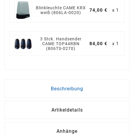
Blinkleuchte CAME KRX
74,00 €
x 1
weiß (806LA-0020)
3 Stck. Handsender
84,00 €
x 1
CAME TOP44RBN
(806TS-0270)
Beschreibung
Artikeldetails
Anhänge