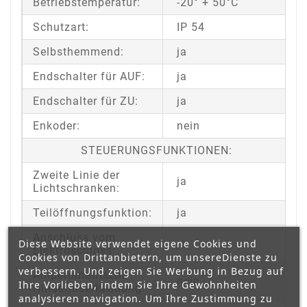
Betriebstemperatur:
-20° + 50°C
Schutzart:
IP 54
Selbsthemmend:
ja
Endschalter für AUF:
ja
Endschalter für ZU:
ja
Enkoder:
nein
STEUERUNGSFUNKTIONEN:
Zweite Linie der
ja
Lichtschranken:
Teilöffnungsfunktion:
ja
Anschluss vom
Diese Website verwendet eigene Cookies und
ja
Elektroschloss:
Cookies von Drittanbietern, um unsereDienste zu
verbessern. Und zeigen Sie Werbung in Bezug auf
Amperometrische
nein
Ihre Vorlieben, indem Sie Ihre Gewohnheiten
Hinderniserkennung:
analysieren navigation. Um Ihre Zustimmung zu