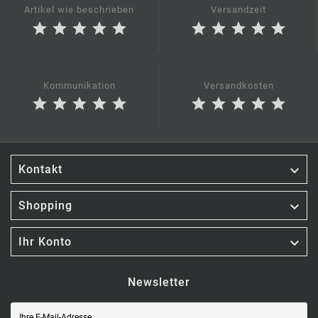
Artikel wie beschrieben
Versandzeit
star
star
star
star
star
star
star
star
star
star
Kommunikation
Versandkosten
star
star
star
star
star
star
star
star
star
star

Kontakt

Shopping

Ihr Konto
Newsletter