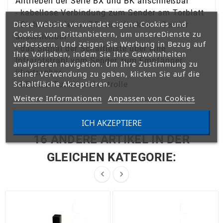
Antrieben der Serie BX und BK anschließbar
- kabellose Verbindung zum Sender am Torblatt
Diese Website verwendet eigene Cookies und
- Sicherheitsleiste DF wird direkt am Sender
Cookies von Drittanbietern, um unsereDienste zu
anschließbar
verbessern. Und zeigen Sie Werbung in Bezug auf
- das Signal der Schaltleiste über eine
Ihre Vorlieben, indem Sie Ihre Gewohnheiten
Infrarotstrahl vom Sender zum Empfänger
analysieren navigation. Um Ihre Zustimmung zu
übertragbar
seiner Verwendung zu geben, klicken Sie auf die
Schaltfläche Akzeptieren.
- LED zur Funktionskontrolle
Weitere Informationen
Anpassen von Cookies
ICH AKZEPTIERE
16 ANDERE ARTIKEL IN DER
GLEICHEN KATEGORIE:

