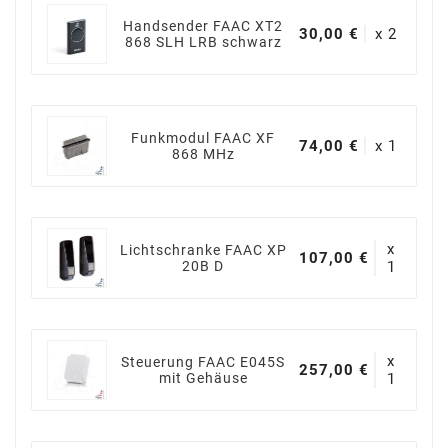
Handsender FAAC XT2
30,00 €
x 2
868 SLH LRB schwarz
Funkmodul FAAC XF
74,00 €
x 1
868 MHz
x
Lichtschranke FAAC XP
107,00 €
20B D
1
x
Steuerung FAAC E045S
257,00 €
mit Gehäuse
1