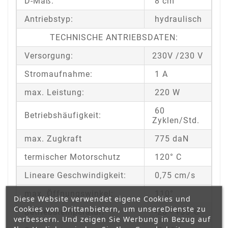
D-Maß:
8 cm
Antriebstyp:
hydraulisch
TECHNISCHE ANTRIEBSDATEN:
Versorgung:
230V /230 V
Stromaufnahme:
1 A
max. Leistung:
220 W
60
Betriebshäufigkeit:
Zyklen/Std.
max. Zugkraft
775 daN
termischer Motorschutz
120° C
Lineare Geschwindigkeit:
0,75 cm/s
max. Öffnungswinkel:
110°
Diese Website verwendet eigene Cookies und
Cookies von Drittanbietern, um unsereDienste zu
Betriebstemperatur:
-20 - +55°C
verbessern. Und zeigen Sie Werbung in Bezug auf