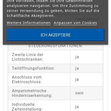
Ihre Vorlieben, indem Sie Ihre Gewohnheiten
Schutzart:
IP 55
analysieren navigation. Um Ihre Zustimmung zu
Selbsthemmend:
nein
seiner Verwendung zu geben, klicken Sie auf die
Schaltfläche Akzeptieren.
Endschalter für AUF:
mechanisch
Weitere Informationen
Anpassen von Cookies
Endschalter für ZU:
mechanisch
ICH AKZEPTIERE
Enkoder:
nein
STEUERUNGSFUNKTIONEN:
Zweite Linie der
ja
Lichtschranken:
Teilöffnungsfunktion:
ja
Anschluss vom
ja
Elektroschloss:
Amperometrische
nein
Hinderniserkennung:
Individuelle
ja
Zeiteinstellung: