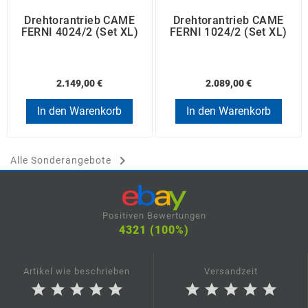
Drehtorantrieb CAME
Drehtorantrieb CAME
FERNI 4024/2 (Set XL)
FERNI 1024/2 (Set XL)
2.149,00 €
2.089,00 €
In den Warenkorb
In den Warenkorb

Alle Sonderangebote
Positiven Bewertungen
4321 (100%)
Artikel wie beschrieben
Versandzeit
star
star
star
star
star
star
star
star
star
star