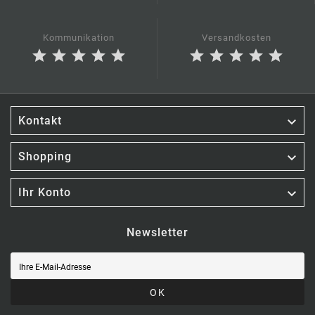
Kommunikation
Versandkosten
star
star
star
star
star
star
star
star
star
star

Kontakt

Shopping

Ihr Konto
Newsletter
OK