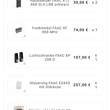
Handsender FAAC XT2
30,00 €
x 2
868 SLH LRB schwarz
Funkmodul FAAC XF
74,00 €
x 1
868 MHz
x
Lichtschranke FAAC XP
107,00 €
20B D
1
x
Steuerung FAAC E045S
257,00 €
mit Gehäuse
1