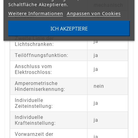
Schaltfläche Akzeptieren.
Endschalter für ZU:
mechanisch
Weitere Informationen
Anpassen von Cookies
Enkoder:
nein
STEUERUNGSFUNKTIONEN:
ICH AKZEPTIERE
Zweite Linie der
ja
Lichtschranken:
Teilöffnungsfunktion:
ja
Anschluss vom
ja
Elektroschloss:
Amperometrische
nein
Hinderniserkennung:
Individuelle
ja
Zeiteinstellung:
Individuelle
ja
Krafteinstellung:
Vorwarnzeit der
ja