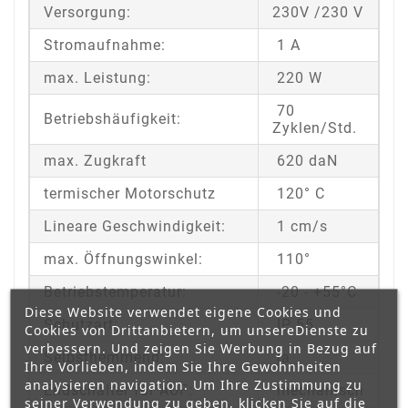
Versorgung:
230V /230 V
Stromaufnahme:
1 A
max. Leistung:
220 W
70
Betriebshäufigkeit:
Zyklen/Std.
max. Zugkraft
620 daN
termischer Motorschutz
120° C
Lineare Geschwindigkeit:
1 cm/s
max. Öffnungswinkel:
110°
Betriebstemperatur:
-20 - +55°C
Diese Website verwendet eigene Cookies und
Schutzart:
IP 55
Cookies von Drittanbietern, um unsereDienste zu
verbessern. Und zeigen Sie Werbung in Bezug auf
Selbsthemmend:
ja
Ihre Vorlieben, indem Sie Ihre Gewohnheiten
analysieren navigation. Um Ihre Zustimmung zu
Endschalter für AUF:
mechanisch
seiner Verwendung zu geben, klicken Sie auf die