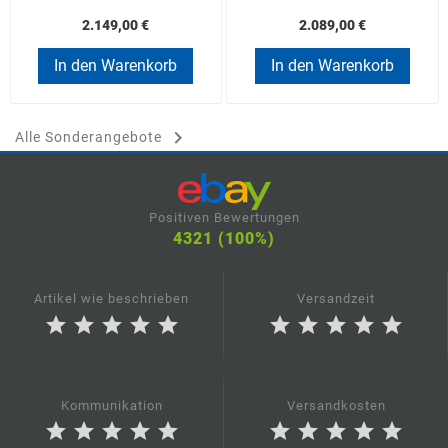
2.149,00 €
2.089,00 €
In den Warenkorb
In den Warenkorb

Alle Sonderangebote
Positiven Bewertungen
4321 (100%)
Artikel wie beschrieben
Versandzeit
star
star
star
star
star
star
star
star
star
star
Kommunikation
Versandkosten
star
star
star
star
star
star
star
star
star
star